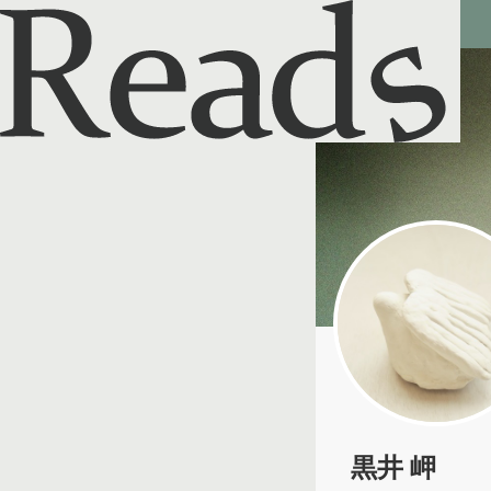
Reads - 読書のSNS＆記録アプリ
黒井 岬