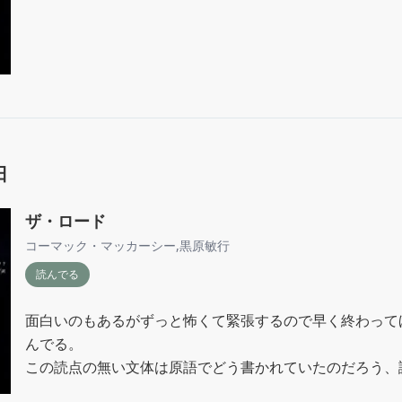
日
ザ・ロード
コーマック・マッカーシー
,
黒原敏行
読んでる
面白いのもあるがずっと怖くて緊張するので早く終わって
んでる。

この読点の無い文体は原語でどう書かれていたのだろう、
ググろう