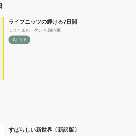
日
ライプニッツの輝ける7日間
ミヒャエル・ケンペ
,
森内薫
気になる
すばらしい新世界〔新訳版〕