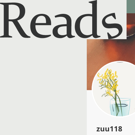
Reads - 読書のSNS＆記録アプリ
zuu118