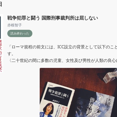
日
戦争犯罪と闘う 国際刑事裁判所は屈しない
赤根智子
読み終わった
「ローマ規程の前文には、ICC設立の背景として以下のこ
す。

〈二十世紀の間に多数の児童、女性及び男性が人類の良心
る想像を絶する残虐な行為の犠牲者となってきた〉」p.209
色々な意味でくらくらしながら読み終えた。

こんな軽薄な言葉で表せるような人じゃないんだと思いつ
こいい人がいたなんて。

いるんだな、まだまだ、知らないだけ。

次は『「イスラエル人」の世界観』。いつまでも続くジェ