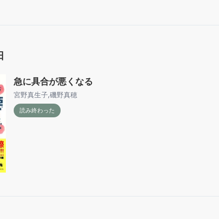
日
急に具合が悪くなる
宮野真生子
,
磯野真穂
読み終わった