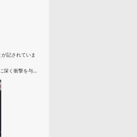
とが記されていま
に深く衝撃を与え


つ、こんなにかっ
ノサイドに目の前