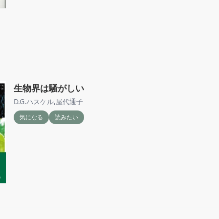
生物界は騒がしい
D.G.ハスケル
,
屋代通子
気になる
読みたい