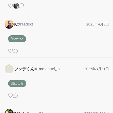
K
@
readskei
2025年4月8日
読みたい
ツンデくん
@
Immanuel_jp
2025年3月31日
気になる