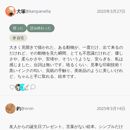
犬塚
@
kanpanella
2025年3月27日
買った
読み終わった
@
自宅
大きく見開きで描かれた、ある動物が、一度だけ、出て来るの
だけれど、その動物を見た瞬間、とても不思議だけれど、優し
さや、柔らかさや、安堵や、そういうような、安らぎを、私は
感じました。台詞は無いです。唸るくらい、見事な印刷技術！
黒いインクの匂い、頁紙の手触り。美術品のように美しいけれ
ど、ちゃんと手に取れる、絵本です。
釣
@
nrvn
2025年3月14日
友人からの誕生日プレゼント。言葉がない絵本。シンプルだけ