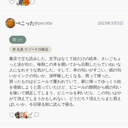
ぺこった
@
pecotta
2025年3月5日
買った
@
丸善 ラゾーナ川崎店
書店で立ち読みした。文字はなくて絵だけの絵本。さいごちょ
っと涙が出た。毎朝この本を開いてから出勤したらていねいな
人になれそうな気がした。そして、本の匂いがすごい。紙の匂
いかインクの匂いか。深呼吸したくなる。買って帰った。

買ったものはビニールで覆われていて、家に帰ってゆっくり絵
を堪能しようと思っていたけど、ビニールの隙間から紙の匂い
を嗅いで満足してしまう。ビニールを剥いだら、この匂いはや
がて消えてしまうかもしれない。どうだろ？消えたらまた買え
ばいいか。今日寝る前に読んで寝る。