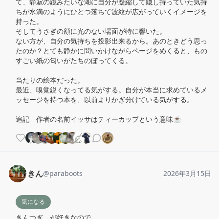
て、静寂の鏡みたいな湖に自分が凝縮して隠し持っていた気持
ちが水滴のようにひとつ落ちて波紋が広がっていくイメージを
持った。

そしてうさぎの顔に光のない場面が特に響いた。

ない方が、自分の気持ちを投影出来るから。あのときどう思っ
たのか？とても静かに問いかけながらページをめくると、もの
すごい紙の匂いがたちのぼってくる。

当たりの絵本だった。

最近、嗅覚鋭くなってる気がする。自分が本当に求めているメ
ッセージを持つ本を、以前よりかぎ分けている気がする。

追記　作者の名前イッサはティーカップという意味☕️
きん
@
paraboots
2026年3月15日
気になる
きんつぎ、が好きなので。
