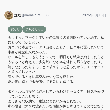
はな
@
hana-hitsuji05
2026年3月15日
買った
読み終わった
実はずっとマークしていたのに買うのを躊躇っていた絵本。私
にとっては少し高い。

おまけに本屋でバッタリ出会ったとき、ビニルに覆われていて
中身が確認出来なかった。

ビニルを外してもらうか？でも、明日もし戦争が始まったらど
うする？と考えて、多分気になる本を連れて帰らなかったり、
読まなかったりすることで後悔すると思ったから、エイヤー！
と買ってしまった。

読んでいるときに真空みたいな音を感じた。

夏の夜に遠くで虫が鳴いてる音にも似てる。

タイトルは直接的に作用しているわけじゃなくて、概念を表現
しているのだと思う。

まっさらな状態で一度読むと良いかもしれない。

私の場合は大きな波みたいな感情が押し寄せてくるのではなく