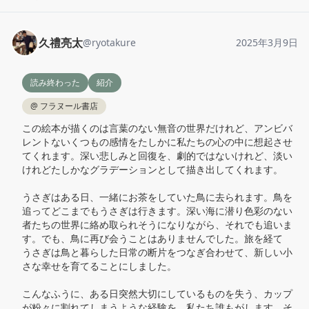
久禮亮太
@
ryotakure
2025年3月9日
読み終わった
紹介
@
フラヌール書店
この絵本が描くのは言葉のない無音の世界だけれど、アンビバ
レントないくつもの感情をたしかに私たちの心の中に想起させ
てくれます。深い悲しみと回復を、劇的ではないけれど、淡い
けれどたしかなグラデーションとして描き出してくれます。

うさぎはある日、一緒にお茶をしていた鳥に去られます。鳥を
追ってどこまでもうさぎは行きます。深い海に潜り色彩のない
者たちの世界に絡め取られそうになりながら、それでも追いま
す。でも、鳥に再び会うことはありませんでした。旅を経て

うさぎは鳥と暮らした日常の断片をつなぎ合わせて、新しい小
さな幸せを育てることにしました。

こんなふうに、ある日突然大切にしているものを失う、カップ
が粉々に割れてしまうような経験を、私たち誰もがします。そ