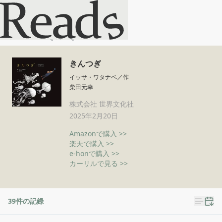
きんつぎ
ホーム
きんつぎ
きんつぎ
イッサ・ワタナベ／作
柴田元幸
株式会社 世界文化社
2025年2月20日
Amazonで購入 >>
楽天で購入 >>
e-honで購入 >>
カーリルで見る >>
39
件の記録