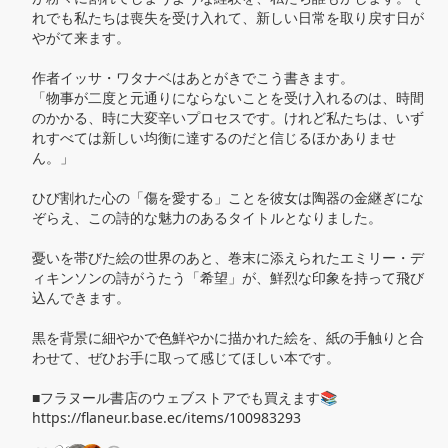
れでも私たちは喪失を受け入れて、新しい日常を取り戻す日が
やがて来ます。

作者イッサ・ワタナベはあとがきでこう書きます。

「物事が二度と元通りにならないことを受け入れるのは、時間
のかかる、時に大変辛いプロセスです。けれど私たちは、いず
れすべては新しい均衡に達するのだと信じるほかありませ
ん。」

ひび割れた心の「傷を愛する」ことを彼女は陶器の金継ぎにな
ぞらえ、この詩的な魅力のあるタイトルとなりました。

憂いを帯びた絵の世界のあと、巻末に添えられたエミリー・デ
ィキンソンの詩がうたう「希望」が、鮮烈な印象を持って飛び
込んできます。

黒を背景に細やかで色鮮やかに描かれた絵を、紙の手触りと合
わせて、ぜひお手に取って感じてほしい本です。

■フラヌール書店のウェブストアでも買えます📚

https://flaneur.base.ec/items/100983293