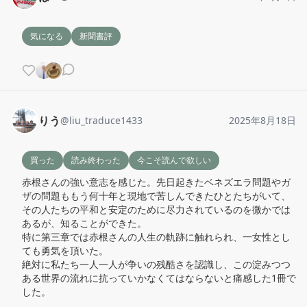
気になる
新聞書評
りう
@
liu_traduce1433
2025年8月18日
買った
読み終わった
今こそ読んで欲しい
赤根さんの強い意志を感じた。先日起きたベネズエラ問題やガ
ザの問題ももう何十年と現地で苦しんできたひとたちがいて、
その人たちの平和と安定のために尽力されているのを微かでは
あるが、知ることができた。

特に第三章では赤根さんの人生の軌跡に触れられ、一女性とし
ても勇気を頂いた。

絶対に私たち一人一人が争いの残酷さを認識し、この淀みつつ
ある世界の流れに抗っていかなくてはならないと痛感した1冊で
した。