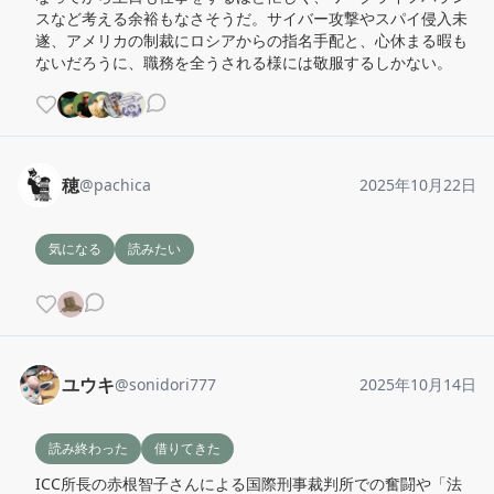
スなど考える余裕もなさそうだ。サイバー攻撃やスパイ侵入未
遂、アメリカの制裁にロシアからの指名手配と、心休まる暇も
ないだろうに、職務を全うされる様には敬服するしかない。
穂
@
pachica
2025年10月22日
気になる
読みたい
ユウキ
@
sonidori777
2025年10月14日
読み終わった
借りてきた
ICC所長の赤根智子さんによる国際刑事裁判所での奮闘や「法