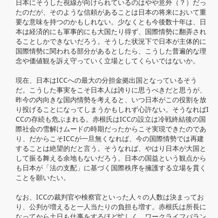
日本にそうした視線が向けられているのはやや意外（？）だっ
たのだが、そのような信頼があることは日本の将来において重
要な意味を持つのかもしれない。少なくとも今後数十年は、日
本は経済的にも軍事的にも大国たり得ず、国際情勢に翻弄され
ることしかできないだろう。そうした状況下で日本が主体的に
国際情勢に関われる部分があるとしたら、こうした普遍的な理
念や価値観を訴え守っていく立場としてくらいではないか。

現在、日本はICCへの最大の分担金拠出国となっているそう
だ。こうした事実をこそ日本人は誇りに思うべきだと思うが、
昨今の内向きな国内情勢を考えると、いつ日本がこの役割を放
り投げることになってしまうかもしれず心許ない。そうなればI
CCの存続も危ぶまれる。赤根氏はICCの設立は冷戦終結後の国
際社会の雪解けムードの時期だったからこそ実現できたのであ
り、だからこそICCが一旦無くなれば、今の国際情勢では再建
することは絶望的だと言う。そうなれば、やはり日本が大国と
して振る舞える余地もないだろう。日本の国益という観点から
も日本が「法の支配」に基づく国際秩序を擁護する立場を貫く
ことを願いたい。

なお、ICCの裁判官や検察官といった人々の人数は決まってお
り、公判が増えると一人当たりの負担も増す。赤根氏は所長に
なってから土日も仕事をするほど忙しく、ワークライフバラン