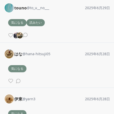
touno
@
to_u__no___
2025年6月29日
気になる
読みたい
はな
@
hana-hitsuji05
2025年6月28日
気になる
伊東
@
yarn3
2025年6月28日
気になる