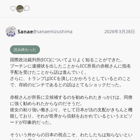
Sanae
@
sanaemizushima
2026年3月28日
読み終わった
国際政治裁判所(ICC)についてよりよく知ることができた。

プーチンに逮捕状を出したことからICC所長の赤根さんに指名
手配を受けたことから話は進んでいく。

さらに、トランプはICCを潰しにかかろうとしているとのこと
で、存続のピンチであるとの話はとてもショックだった。

赤根さんが所長に立候補するのを勧められたきっかけは、同僚
に強く勧められたからなのだそうだ。

彼女の粘り強い働きぶり、そして日本が法の支配がきちんと機
能しており、それが世界から信頼をおかれているというエピソ
ードが印象的だった。

そういう外からの日本の視点こそ、わたしたちは知らないとい