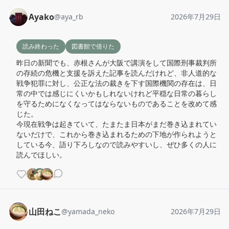
Ayako
@
aya_rb
2026年7月29日
読み終わった
図書館で借りた
昨日の新聞でも、赤根さんが大阪で講演をして国際刑事裁判所
の存続の危機と支援を訴えた記事を読んだけれど、非人道的な
戦争犯罪に対し、公正な法の裁きを下す国際機関の存在は、日
常の中では感じにくいかもしれないけれど平穏な日常の暮らし
を守るためになくなってはならないものであることを改めて感
じた。

今現在戦争は起きていて、たまたま日本がまだ巻き込まれてい
ないだけで、これから巻き込まれるための下地が作られようと
している今、語り下ろしなので読みやすいし、ぜひ多くの人に
読んでほしい。
山田ねこ
@
yamada_neko
2026年7月29日