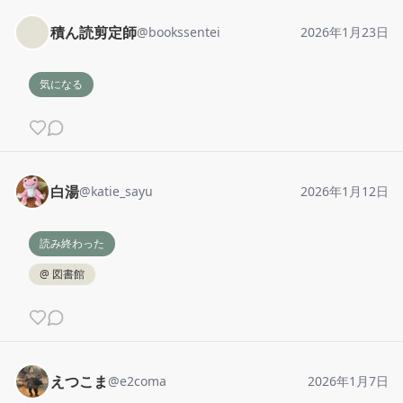
積ん読剪定師
@
bookssentei
2026年1月23日
気になる
白湯
@
katie_sayu
2026年1月12日
読み終わった
@
図書館
えつこま
@
e2coma
2026年1月7日