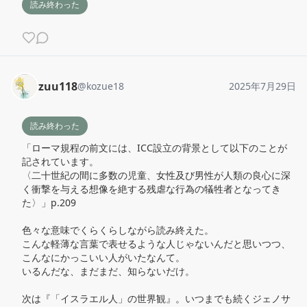
読み終わった
zuu118
@
kozue18
2025年7月29日
読み終わった
「ローマ規程の前文には、ICC設立の背景として以下のことが
記されています。

〈二十世紀の間に多数の児童、女性及び男性が人類の良心に深
く衝撃を与える想像を絶する残虐な行為の犠牲者となってき
た〉」p.209

色々な意味でくらくらしながら読み終えた。

こんな軽薄な言葉で表せるような人じゃないんだと思いつつ、
こんなにかっこいい人がいたなんて。

いるんだな、まだまだ、知らないだけ。

次は『「イスラエル人」の世界観』。いつまでも続くジェノサ