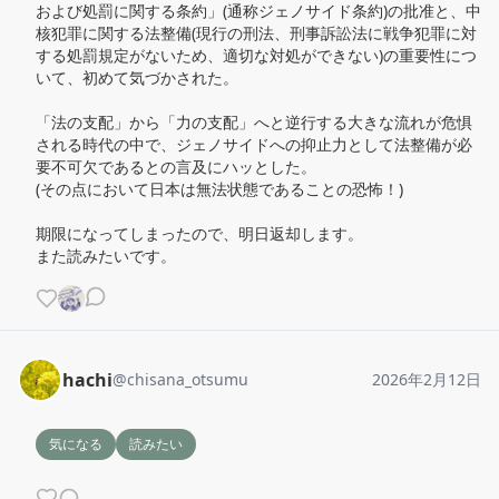
および処罰に関する条約」(通称ジェノサイド条約)の批准と、中
核犯罪に関する法整備(現行の刑法、刑事訴訟法に戦争犯罪に対
する処罰規定がないため、適切な対処ができない)の重要性につ
いて、初めて気づかされた。

「法の支配」から「力の支配」へと逆行する大きな流れが危惧
される時代の中で、ジェノサイドへの抑止力として法整備が必
要不可欠であるとの言及にハッとした。

(その点において日本は無法状態であることの恐怖！)

期限になってしまったので、明日返却します。

また読みたいです。
hachi
@
chisana_otsumu
2026年2月12日
気になる
読みたい