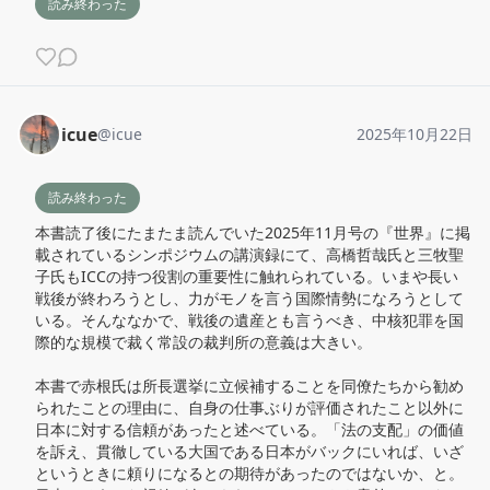
読み終わった
icue
@
icue
2025年10月22日
読み終わった
本書読了後にたまたま読んでいた2025年11月号の『世界』に掲
載されているシンポジウムの講演録にて、高橋哲哉氏と三牧聖
子氏もICCの持つ役割の重要性に触れられている。いまや長い
戦後が終わろうとし、力がモノを言う国際情勢になろうとして
いる。そんななかで、戦後の遺産とも言うべき、中核犯罪を国
際的な規模で裁く常設の裁判所の意義は大きい。

本書で赤根氏は所長選挙に立候補することを同僚たちから勧め
られたことの理由に、自身の仕事ぶりが評価されたこと以外に
日本に対する信頼があったと述べている。「法の支配」の価値
を訴え、貫徹している大国である日本がバックにいれば、いざ
というときに頼りになるとの期待があったのではないか、と。