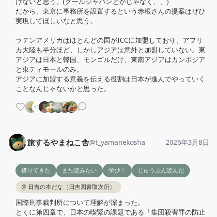
けないと思う。(クールジャパンとかじゃなく、、)

だから、東京に事務所を設置するという赤根さんの提案はぜひ
実現してほしいなと思う。

ラテンアメリカはほとんどの国がICCに加盟しており、アフリ
カ大陸も半分ほど、しかしアジアは意外と加盟していない。東
アジアは日本と韓国、モンゴルだけ、東南アジアはカンボジア
と東ティモールのみ。

アジアに加盟する意義を伝える役割は日本が進んでやっていく
ことなんじゃないかと思った。
旅するやまねこ舎
@
t_yamanekosha
2026年3月8日
借りてきた
また読みたい
学び！
じゅうぶん読んだ
@
日吉の本だな（日吉図書取次所）
国際刑事裁判所について理解が深まった。

とくに第四章で、日本の喫緊の課題である「集団殺害罪の防止