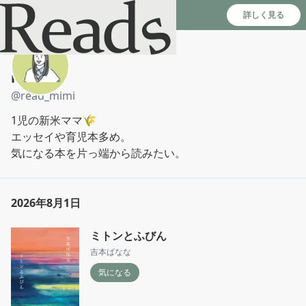
Reads - 読書のSNS＆記録アプリ
詳しく見る
mimi
@
read_mimi
1児の新米ママ🌾

エッセイや育児本多め。

気になる本を片っ端から読みたい。
2026年8月1日
ミトンとふびん
吉本ばなな
気になる