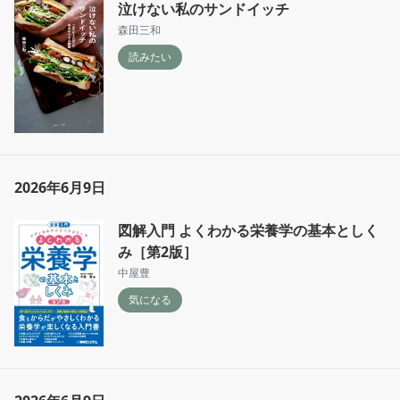
泣けない私のサンドイッチ
森田三和
読みたい
2026年6月9日
図解入門 よくわかる栄養学の基本としく
み［第2版］
中屋豊
気になる