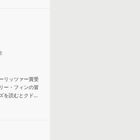
彦
ーリッツァー賞受
リー・フィンの冒
ズを読むとクドカ
んな事が！みたい