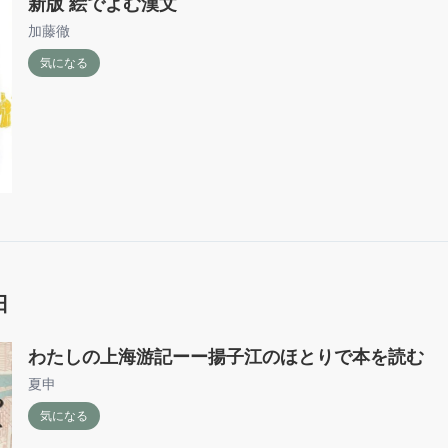
新版 絵でよむ漢文
加藤徹
気になる
日
わたしの上海游記ーー揚子江のほとりで本を読む
夏申
気になる