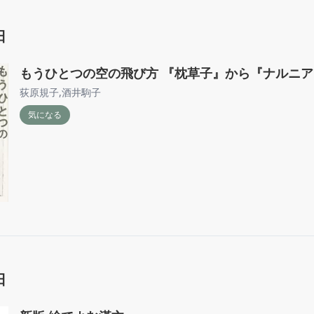
日
もうひとつの空の飛び方 『枕草子』から『ナルニ
荻原規子
,
酒井駒子
気になる
日