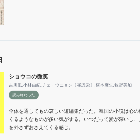
日
ショウコの微笑
吉川凪
,
小林由紀
,
チェ・ウニョン〔崔恩栄〕
,
横本麻矢
,
牧野美加
読み終わった
全体を通してもの哀しい短編集だった。韓国の小説は心の
くるようなものが多い気がする。いつだって愛が深いし、
を外さずおさえてくる感じ。