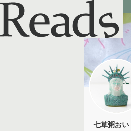
Reads - 読書のSNS＆記録アプリ
七草粥おい