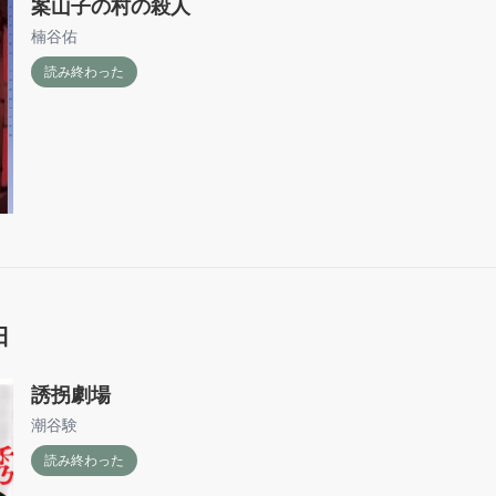
案山子の村の殺人
楠谷佑
読み終わった
日
誘拐劇場
潮谷験
読み終わった