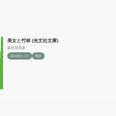
美女と竹林 (光文社文庫)
森見登美彦
読み終わった
再読