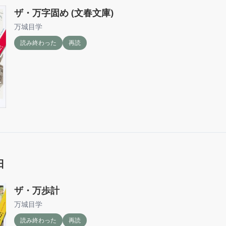
ザ・万字固め (文春文庫)
万城目学
読み終わった
再読
日
ザ・万歩計
万城目学
読み終わった
再読