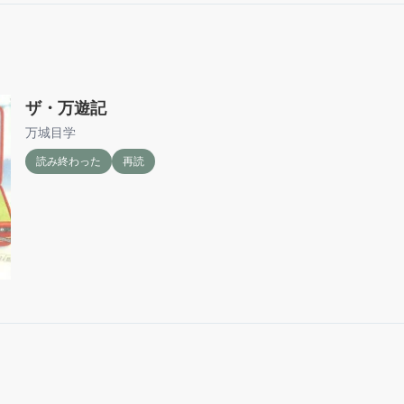
ザ・万遊記
万城目学
読み終わった
再読