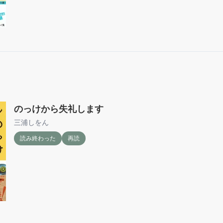
のっけから失礼します
三浦しをん
読み終わった
再読