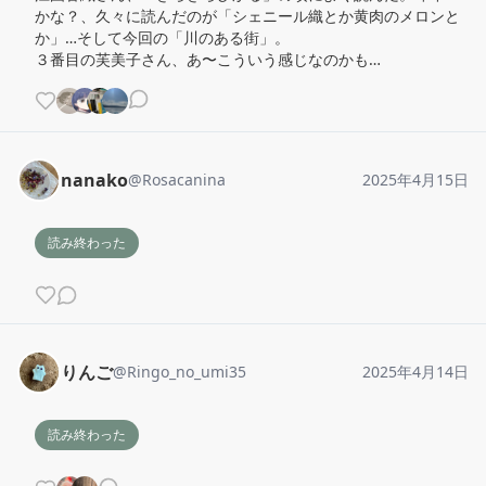
かな？、久々に読んだのが「シェニール織とか黄肉のメロンと
か」…そして今回の「川のある街」。

３番目の芙美子さん、あ〜こういう感じなのかも…
nanako
@
Rosacanina
2025年4月15日
読み終わった
りんご
@
Ringo_no_umi35
2025年4月14日
読み終わった