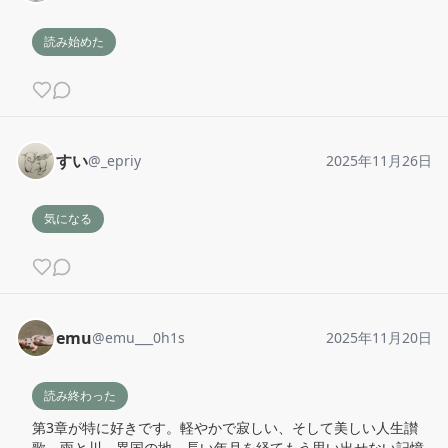
読み始めた
すい
@
_epriy
2025年11月26日
気になる
emu
@
emu___0h1s
2025年11月20日
読み終わった
第3章が特に好きです。軽やかで寂しい、そして美しい人生讃
歌。雨と川、異国の地、長い年月を経てもう思い出せない記憶