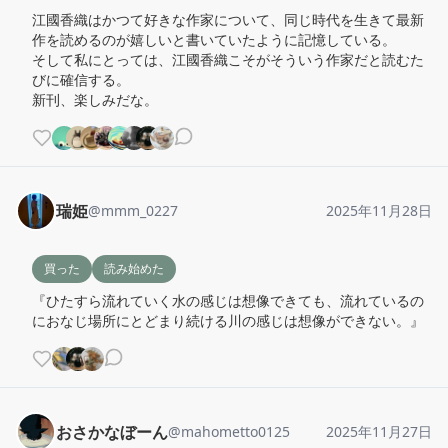
江國香織はかつて好きな作家について、同じ時代を生きて最新
作を読めるのが嬉しいと書いていたように記憶している。

そして私にとっては、江國香織こそがそういう作家だと読むた
びに確信する。

新刊、楽しみだな。
瑞姫
@
mmm_0227
2025年11月28日
買った
読み始めた
『ひたすら流れていく水の感じは想像できても、流れているの
におなじ場所にとどまり続ける川の感じは想像ができない。』
おさかなぼーん
@
mahometto0125
2025年11月27日