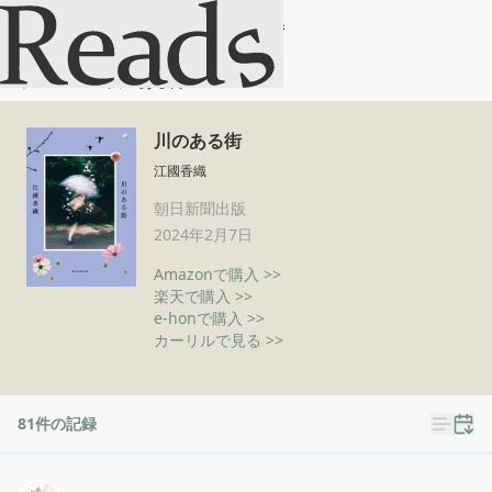
川のある街
ホーム
川のある街
川のある街
江國香織
朝日新聞出版
2024年2月7日
Amazonで購入 >>
楽天で購入 >>
e-honで購入 >>
カーリルで見る >>
81
件の記録