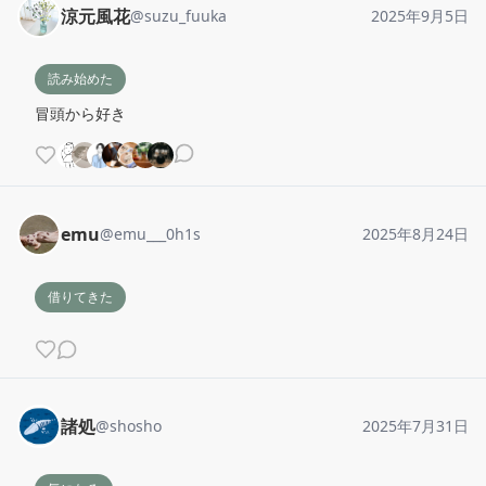
涼元風花
@
suzu_fuuka
2025年9月5日
読み始めた
冒頭から好き
emu
@
emu___0h1s
2025年8月24日
借りてきた
諸処
@
shosho
2025年7月31日