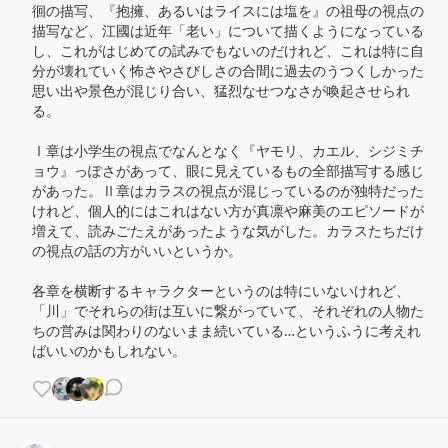
徊の描写、『抱擁、あるいはライスには塩を』の祖母の視点の
描写など、江國は近年「老い」について描くようになっている
し、これがはじめての試みでもないのだけれど、これは特に自
分が壊れていく怖さやさびしさの合間に過去のうつくしかった
思い出や景色が混じり合い、猛烈なせつなさが喚起させられ
る。

Ⅰ章は小学生の視点でなんとなく『ヤモリ、カエル、シジミチ
ョウ』っぽさがあって、眼に見えているもの全部描写する感じ
があった。Ⅱ章はカラスの視点が混じっているのが独特だった
けれど、個人的にはこれはない方が真凛や麻美のエピソードが
増えて、読みごたえがあったような気がした。カラスたちだけ
の視点の話の方がいいというか。

各章を横断するキャラクターというのは特にいないけれど、
「川」でそれらの街は互いに繋がっていて、それぞれの人物た
ちの営みは関わりのないまま続いている…というふうに考えれ
ばいいのかもしれない。