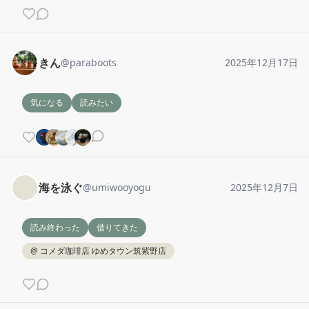
きん
@
paraboots
2025年12月17日
気になる
読みたい
海を泳ぐ
@
umiwooyogu
2025年12月7日
読み終わった
借りてきた
@
コメダ珈琲店 ゆめタウン筑紫野店