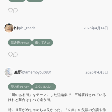
hi
@
hi_reads
2026年4月14日
読み終わった
借りてきた
傘野
@
amemoyou0831
2026年4月3日
読み終わった
ネタバレあり
「川のある街」をテーマにした短編集で、三編収録されている
けれど舞台はすべて違う街。

特にⅢ章がめちゃめちゃ良かった。『左岸』の父親の介護や徘