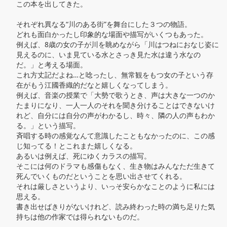
この本を出してきた。

それぞれ異なる“川のある街”を舞台にした３つの物語。

どれも面白かったし印象的な場面や描写がいくつもあった。

例えば、8歳の女の子が川を眺めながら「川はつねにおなじ姿に
見えるのに、いま見ている水とさっき見た水は違う水なの
だ。」と考える場面。

これ方丈記だよね…と唸ったし、無常観をもつ女の子という存
在がもう江國香織的だなと嬉しくなってしまう。

例えば、音楽の授業で「大勢で歌うとき、声は大きな一つのか
たまりになり、一人一人のそれを聞き分けることはできないけ
れど、自分には自分の声がわかるし、時々、隣の人の声もわか
る。」という描写。

斉唱する時の感覚なんて意識したこともなかったのに、この感
じ知ってる！とこれまた嬉しくなる。

あるいは例えば、死にゆくカラスの描写。

そこには何のドラマも感傷もなく、生き物はみんなただ生きて
死んでいくものだということを思い出させてくれる。

それは厳しさというより、いっそ安らかなことのように私には
思える。

書き出せばきりがないけれど、読み終わった時の満ち足りた気
持ちは他の作家では得られないものだ。
