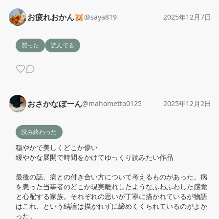
お疲れおかん🐹
@
saya819
2025年12月7日
買った
読んでる
おさかなぼーん
@
mahometto0125
2025年12月2日
読み終わった
穏やかで美しくどこか儚い

緩やかな展開で時間をかけてゆっくり読みたい作品

最後の話、病との付き合い方について考えるものがあった。病
を患った当事者のどこか現実離れしたようなふわふわした感覚
と心配する家族。それぞれの思いが丁寧に描かれているが物語
はこれ、という結論は描かれずに締めくくられているのがよか
った。
