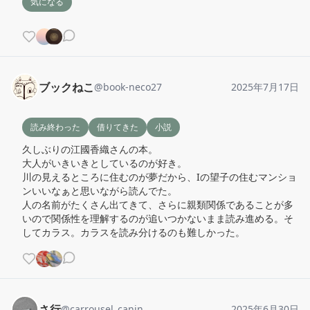
気になる
ブックねこ
@
book-neco27
2025年7月17日
読み終わった
借りてきた
小説
久しぶりの江國香織さんの本。

大人がいきいきとしているのが好き。

川の見えるところに住むのが夢だから、Iの望子の住むマンショ
ンいいなぁと思いながら読んでた。

人の名前がたくさん出てきて、さらに親類関係であることが多
いので関係性を理解するのが追いつかないまま読み進める。そ
してカラス。カラスを読み分けるのも難しかった。
さ行
@
carrousel_canin
2025年6月30日