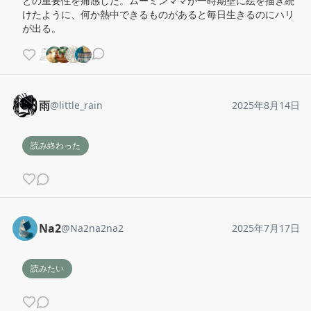
との重要性を痛感した。ムーミンママが一時期壁に絵を描き続
けたように、何か熱中できるものがあると毎日生きるのにハリ
が出る。
雨
@
little_rain
2025年8月14日
読み終わった
Na2
@
Na2na2na2
2025年7月17日
読みたい