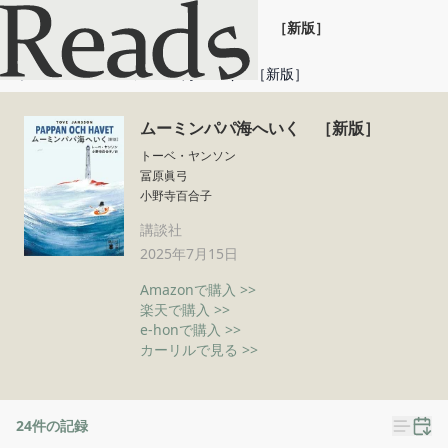
ムーミンパパ海へいく ［新版］
ホーム
ムーミンパパ海へいく ［新版］
ムーミンパパ海へいく ［新版］
トーベ・ヤンソン
冨原眞弓
小野寺百合子
講談社
2025年7月15日
Amazonで購入 >>
楽天で購入 >>
e-honで購入 >>
カーリルで見る >>
24
件の記録