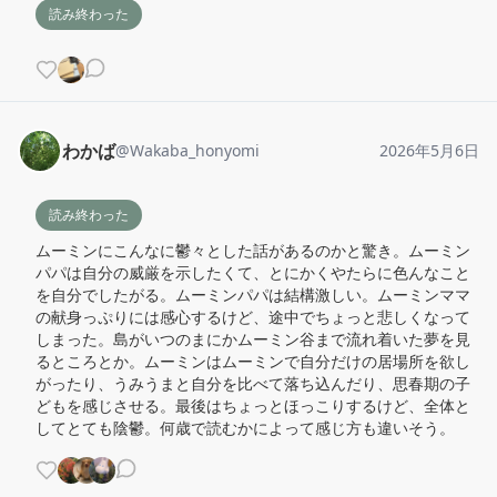
読み終わった
わかば
@
Wakaba_honyomi
2026年5月6日
読み終わった
ムーミンにこんなに鬱々とした話があるのかと驚き。ムーミン
パパは自分の威厳を示したくて、とにかくやたらに色んなこと
を自分でしたがる。ムーミンパパは結構激しい。ムーミンママ
の献身っぷりには感心するけど、途中でちょっと悲しくなって
しまった。島がいつのまにかムーミン谷まで流れ着いた夢を見
るところとか。ムーミンはムーミンで自分だけの居場所を欲し
がったり、うみうまと自分を比べて落ち込んだり、思春期の子
どもを感じさせる。最後はちょっとほっこりするけど、全体と
してとても陰鬱。何歳で読むかによって感じ方も違いそう。