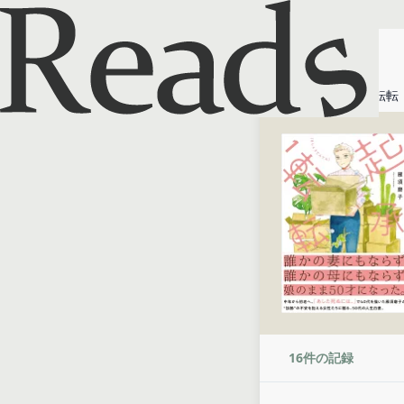
ホーム
起承転転
16
件の記録