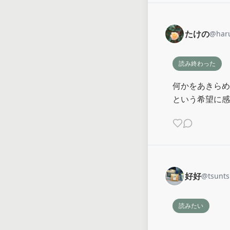
たけの
@
har
読み終わった
何かをあきらめ
という希望に感
好好
@
tsunt
読みたい