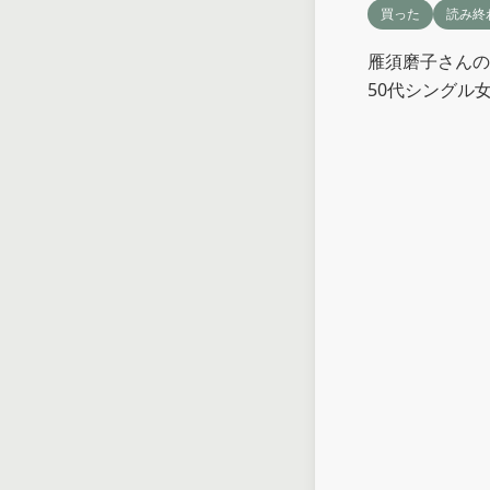
買った
読み終
雁須磨子さんの
50代シングル