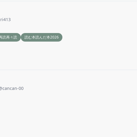
ari413
再読再々読
読む本読んだ本2026
@
cancan-00