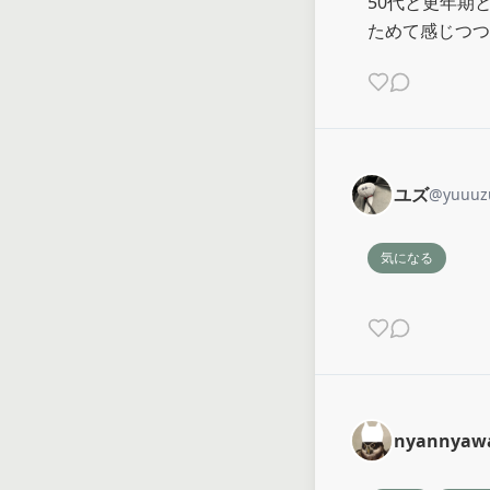
50代と更年期
ためて感じつつ
ユズ
@
yuuuz
気になる
nyannyaw