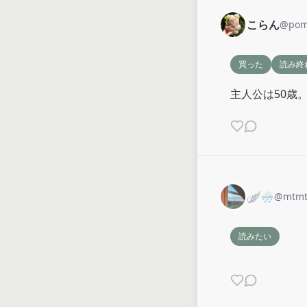
こらん
@
po
買った
読み終
主人公は50歳
🪽🌨️
@
mtm
読みたい