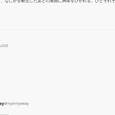
と、なにかを断念したあとの展開に興味をひかれる。ひとそれ
u333
ay
@
nyannyaway