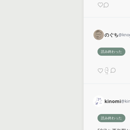
のぐち
@
kno
読み終わった
kinomi
@
ki
読み終わった