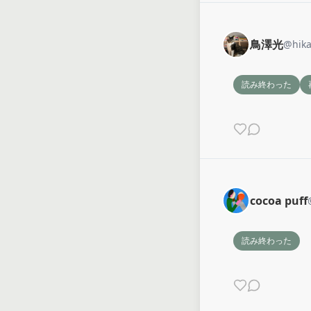
鳥澤光
@
hik
読み終わった
cocoa puff
読み終わった