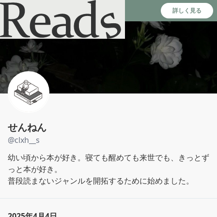
Reads - 読書のSNS＆記録アプリ
詳しく見る
せんねん
@
clxh__s
幼い頃から本が好き。寝ても醒めても来世でも、きっとず
っと本が好き。

普段読まないジャンルを開拓するために始めました。
2025年4月4日