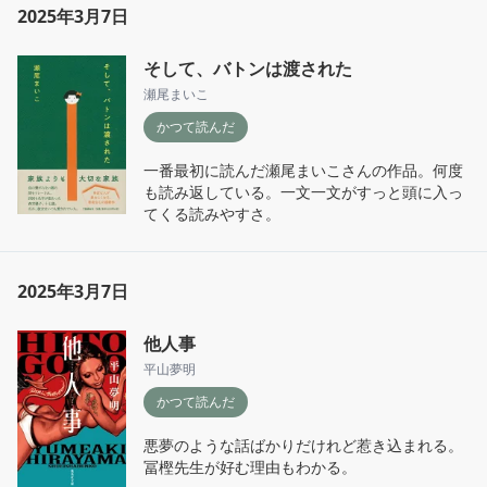
2025年3月7日
そして、バトンは渡された
瀬尾まいこ
かつて読んだ
一番最初に読んだ瀬尾まいこさんの作品。何度
も読み返している。一文一文がすっと頭に入っ
てくる読みやすさ。
2025年3月7日
他人事
平山夢明
かつて読んだ
悪夢のような話ばかりだけれど惹き込まれる。
冨樫先生が好む理由もわかる。