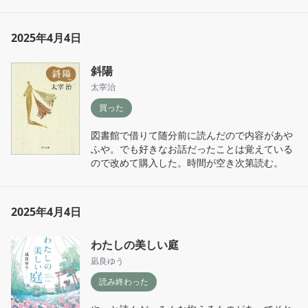
2025年4月4日
斜陽
太宰治
買った
図書館で借りて随分前に読んだので内容があや
ふや。でも好きなお話だったことは覚えている
ので改めて購入した。時間が空き次第読む。
2025年4月4日
わたしの美しい庭
凪良ゆう
読み終わった