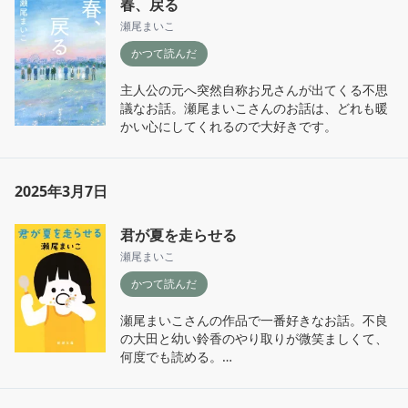
春、戻る
瀬尾まいこ
かつて読んだ
主人公の元へ突然自称お兄さんが出てくる不思
議なお話。瀬尾まいこさんのお話は、どれも暖
かい心にしてくれるので大好きです。
2025年3月7日
君が夏を走らせる
瀬尾まいこ
かつて読んだ
瀬尾まいこさんの作品で一番好きなお話。不良
の大田と幼い鈴香のやり取りが微笑ましくて、
何度でも読める。

『あと少し、もう少し』とも繋がっている話な
ので、そちらも是非。