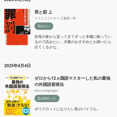
罪と罰 上
ドストエフスキー
,
工藤精一郎
読みたい
祖母の家から貰ってきてずっと本棚に眠ってい
るので読みたい。洋書のおすすめとか調べたら
出てくるかな。
2025年4月4日
ゼロから12ヵ国語マスターした私の最強
の外国語習得法
Kazu Languages
読み終わった
ポリグロットになりたい私のバイブル。