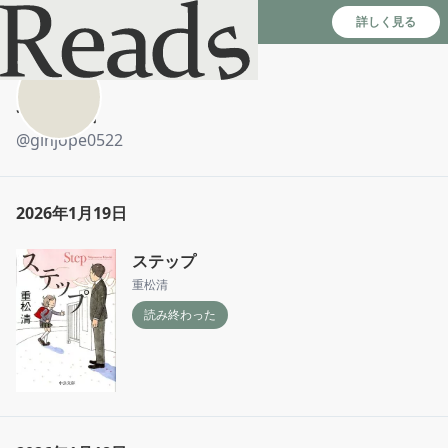
Reads - 読書のSNS＆記録アプリ
詳しく見る
つむじ風
@
ginjope0522
2026年1月19日
ステップ
重松清
読み終わった