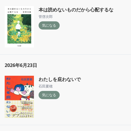
本は読めないものだから心配するな
管啓次郎
気になる
2026年6月23日
わたしを庇わないで
石田夏穂
気になる