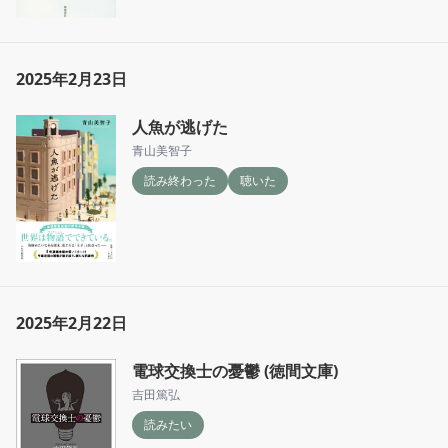
2025年2月23日
人魚が逃げた
青山美智子
読み終わった
聴いた
2025年2月22日
電球交換士の憂鬱 (徳間文庫)
吉田篤弘
読みたい