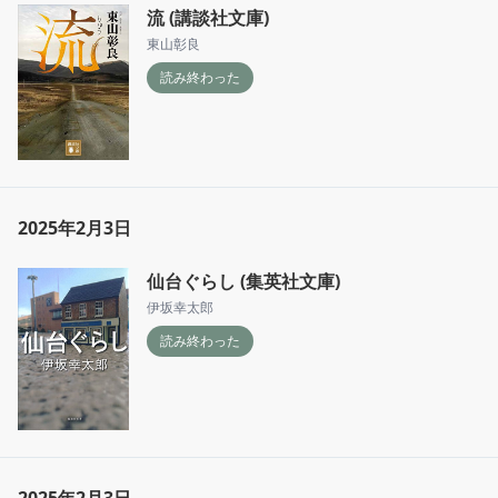
流 (講談社文庫)
東山彰良
読み終わった
2025年2月3日
仙台ぐらし (集英社文庫)
伊坂幸太郎
読み終わった