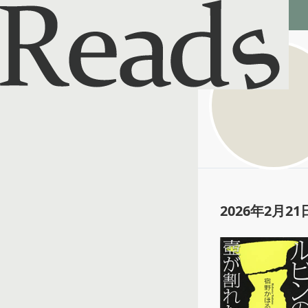
Reads - 読書のSNS＆記録アプリ
鹿賀
@
succinum_aur
2026年2月21