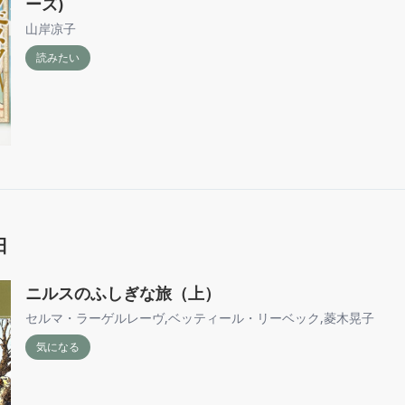
ーズ)
山岸凉子
読みたい
日
ニルスのふしぎな旅（上）
セルマ・ラーゲルレーヴ
,
ベッティール・リーベック
,
菱木晃子
気になる