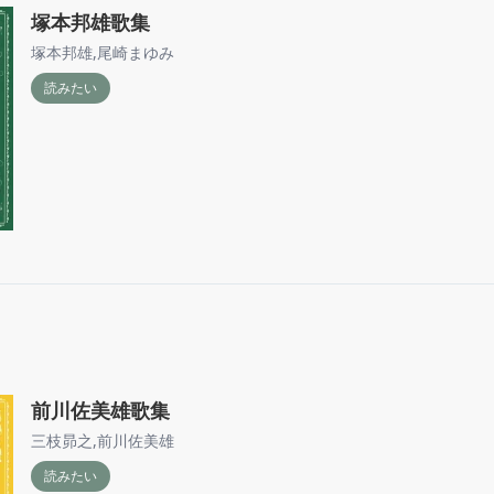
塚本邦雄歌集
塚本邦雄
,
尾崎まゆみ
読みたい
前川佐美雄歌集
三枝昴之
,
前川佐美雄
読みたい