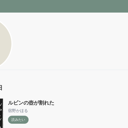
ora
日
ルビンの壺が割れた
宿野かほる
読みたい