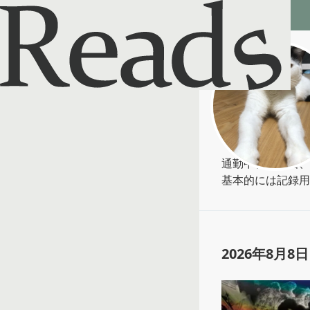
Reads - 読書のSNS＆記録アプリ
ツカ吉
@
yuji0266
通勤中、お風呂、
基本的には記録用
2026年8月8日