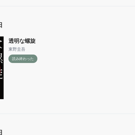
日
透明な螺旋
東野圭吾
読み終わった
日