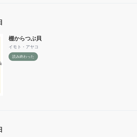
日
棚からつぶ貝
イモト・アヤコ
読み終わった
日