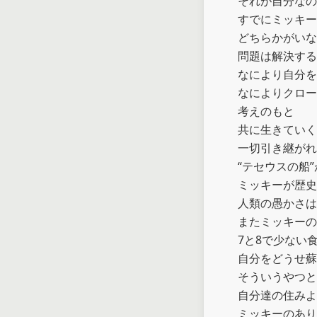
それが自分なの
すでにミッキー
どちらかがいな
問題は解決する
なにより自分を
なによりクロー
考えのもと

共に生きていく
一切引き継がれ
“テセウスの船
ミッキーが歴史
人類の愚かさは
またミッキーの
7と8で少ない
自分をどうせ蘇
そういうやつと
自分達の住みよ
ミッキーのあり