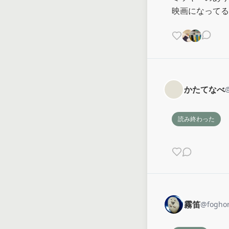
映画になってる
かたてなべ
読み終わった
霧笛
@
fogho