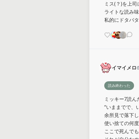
ミス(？)を上
ライトな読み味
私的にドタバタ
イマイメロ
読み終わった
ミッキー7読んだ
“いままでで、
余所見で落下し
使い捨ての何度
ここで死んでも