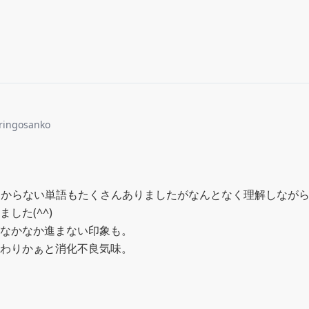
ringosanko
わからない単語もたくさんありましたがなんとなく理解しなが
した(^^)

なかなか進まない印象も。

わりかぁと消化不良気味。