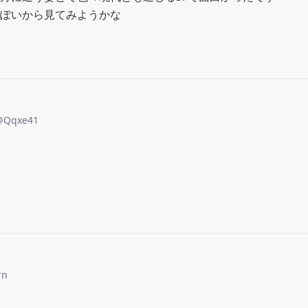
ぽいから見てみようかな
@
Qqxe41
rn