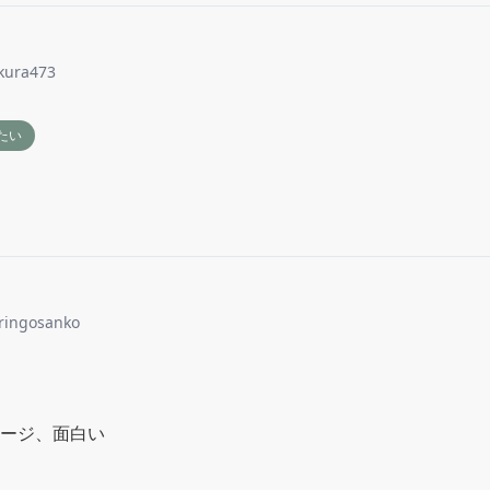
akura473
たい
ringosanko
ージ、面白い