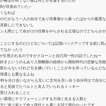
か確信が持てない彼は何とか生還するのだが

8が目覚めていた─

くなれば

のだがもう一人の自分であり培養液から蘇ったばかりの最悪な
見殺しにできないし

ン人間として命がけの任務をやらされる立場なのでどちらかが
ことにするのだけど2については記憶バックアップする前に死
てなかったり

”が引用されるのですがクローンと自己同一性の話でしたねー

好きというのもあり人類離散の経緯から開拓時代の悲惨な失敗
変わらないけれど引き継いでいくことが今を作っているんだな
境遇とも重なるよね

食料を分け合いながらも互いに文句を言い合う自分同士で自分じ
ると見捨てたベルトと友人でいられるミッキー

受け入れることと

い環境にテラフォーミングする力強く生きる人類と

方に迷う姿とで色々現代とも通じるSFで面白かったです
