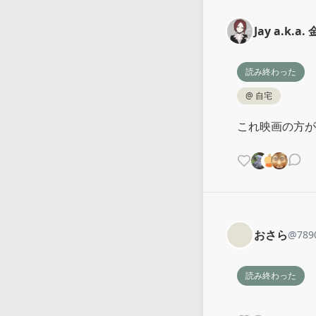
Jay a.k.a
読み終わった
@
自宅
これ映画の方が
おさら
@
789
読み終わった