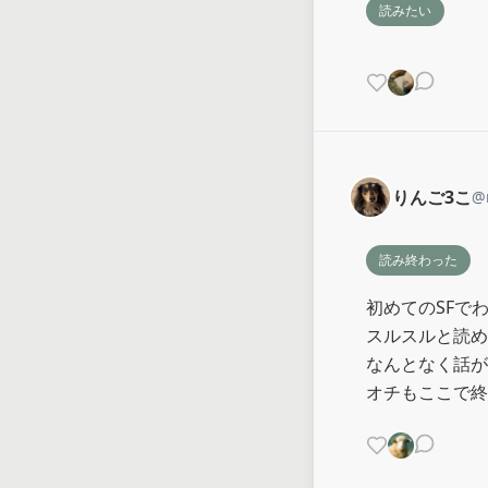
読みたい
りんご3こ
@
読み終わった
初めてのSFで
スルスルと読めま
なんとなく話が
オチもここで終