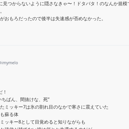
司に見つからないように隠さなきゃ〜！ドタバタ！のなんか規模
。

がおもろだったので後半は失速感が否めなかった。
@
imymelo
！

いちばん、間抜けな、死”

たミッキー7は氷の割れ目のなかで寒さに震えていた

も蘇る体

ミッキー8として目覚めると知りながらも
