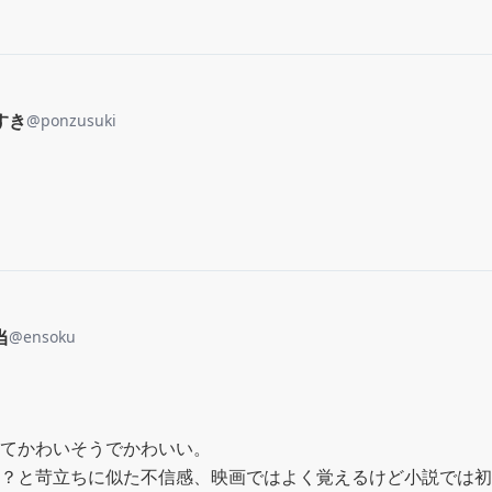
すき
@
ponzusuki
当
@
ensoku
てかわいそうでかわいい。

？と苛立ちに似た不信感、映画ではよく覚えるけど小説では初