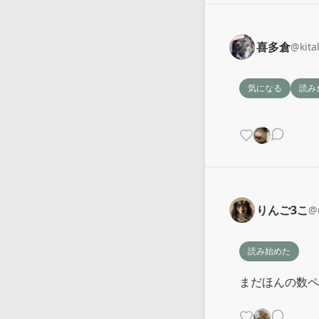
喜多倉
@
kit
気になる
読み
りんご3こ
@
読み始めた
まだほんの数ペ