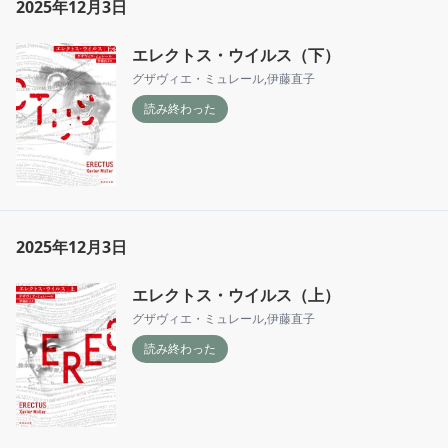
2025年12月3日
通点

”「人間の自己中心性」と「種を超えた愛情」の
エレクトス・ウイルス（下）
対立“も激アツ
グザヴィエ・ミュレール
,
伊藤直子
読み終わった
2025年12月3日
エレクトス・ウイルス（上）
グザヴィエ・ミュレール
,
伊藤直子
読み終わった