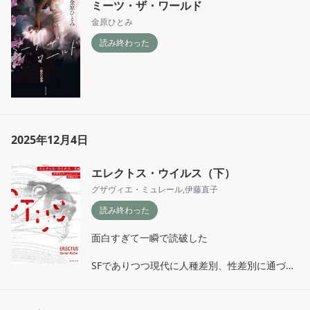
ミーツ・ザ・ワールド
と自分の性質に気づいた
金原ひとみ
読み終わった
2025年12月4日
エレクトス・ウイルス（下）
グザヴィエ・ミュレール
,
伊藤直子
読み終わった
面白すぎて一瞬で読破した

SFでありつつ現代に人種差別、性差別に通づる
ものがあった

まさかの最近読んだレイチェルカーソンとの共