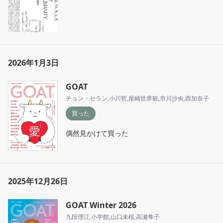
2026年1月3日
GOAT
チョン・セラン
,
小川哲
,
尾崎世界観
,
市川沙央
,
西加奈子
買った
偶然見かけて買った
2025年12月26日
GOAT Winter 2026
九段理江
,
小学館
,
山口未桜
,
高瀬隼子