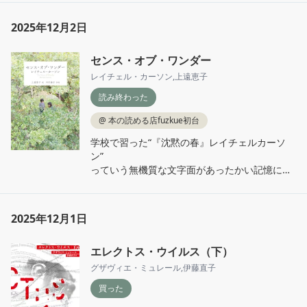
2025年12月2日
センス・オブ・ワンダー
レイチェル・カーソン
,
上遠恵子
読み終わった
@
本の読める店fuzkue初台
学校で習った“『沈黙の春』レイチェルカーソ
ン”

っていう無機質な文字面があったかい記憶に上
書きされた本

P.S. 梨スカッシュすごく美味しかった🍐
2025年12月1日
エレクトス・ウイルス（下）
グザヴィエ・ミュレール
,
伊藤直子
買った