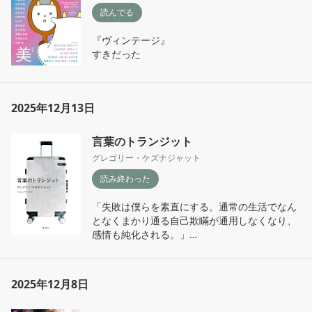
読んでる
『ヴィンテージ』

すきだった
2025年12月13日
言葉のトランジット
グレゴリー・ケズナジャット
読み終わった
「失敗は僕らを素直にする。通常の生活でなん
となくまかり通る自己欺瞞が通用しなくなり、
感情も純化される。」

何かに成功すると前までの不安要素を忘れて

心のどこかにある「いつか痛い目見るんじゃな
2025年12月8日
いか」という予感を無視して調子乗ってるよ
な〜
