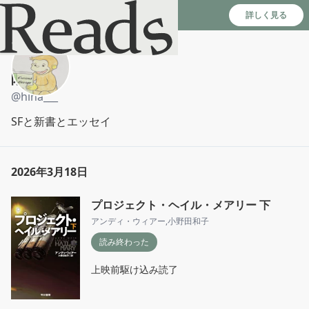
Reads - 読書のSNS＆記録アプリ
詳しく見る
陽奈
@
hina___
SFと新書とエッセイ
2026年3月18日
プロジェクト・ヘイル・メアリー 下
アンディ・ウィアー
,
小野田和子
読み終わった
上映前駆け込み読了