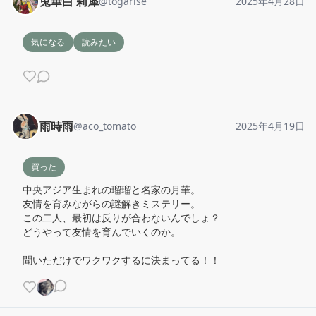
兎華白 莉犀
@
togarise
2025年4月28日
気になる
読みたい
雨時雨
@
aco_tomato
2025年4月19日
買った
中央アジア生まれの瑠瑠と名家の月華。

友情を育みながらの謎解きミステリー。

この二人、最初は反りが合わないんでしょ？

どうやって友情を育んでいくのか。

聞いただけでワクワクするに決まってる！！