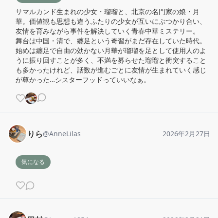
サマルカンド生まれの少女・瑠瑠と、北京の名門家の娘・月
華。価値観も思想も違うふたりの少女が互いにぶつかり合い、
友情を育みながら事件を解決していく青春中華ミステリー。

舞台は中国・清で、纏足という奇習がまだ存在していた時代。
始めは纏足で自由の効かない月華が瑠瑠を足として使用人のよ
うに振り回すことが多く、不満を募らせた瑠瑠と衝突すること
も多かったけれど、話数が進むごとに友情が生まれていく感じ
が尊かった…シスターフッドっていいなぁ。
りら
@
AnneLilas
2026年2月27日
気になる