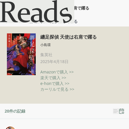
纏足探偵 天使は右肩で躍る
ホーム
纏足探偵 天使は右肩で躍る
纏足探偵 天使は右肩で躍る
小島環
集英社
2025年4月18日
Amazonで購入 >>
楽天で購入 >>
e-honで購入 >>
カーリルで見る >>
20
件の記録