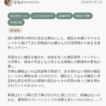
りら
@
AnneLilas
2026年7月1日
読み終わった
ふたりの女の子
続編希望
探偵と相棒
中華王朝
@
自宅
清の康熙帝の時代の北京を舞台にした、纏足の令嬢とサマルカ
ンドから逃げてきた回教徒のお嬢さんの主従関係から始まる連
作ミステリー。

高貴ゆえに纏足を施され、自由を失った纏足探偵（ツンデレ）
の月華と、彼女の手足となり目となる瑠瑠との関係性の変化が
尊い。

月華お嬢様はいわば安楽椅子探偵で、歩き回れない理由が纏足
というのに興味を持ったのだけど、纏足をしておらず纏足に否
定的な異文化育ちの瑠瑠の視点からその背景が徐々に解き明か
されていくのがよかった。

最後はだいぶ駆け足で幕が引かれた感じだけど、続編はないの
かな。康熙帝のブレーンとしての活躍も見たいのだけれど……？