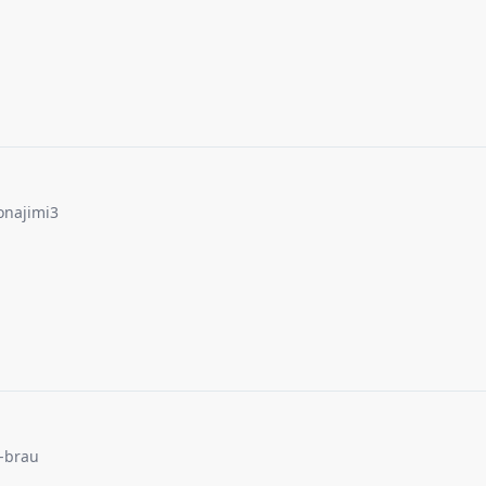
onajimi3
-brau