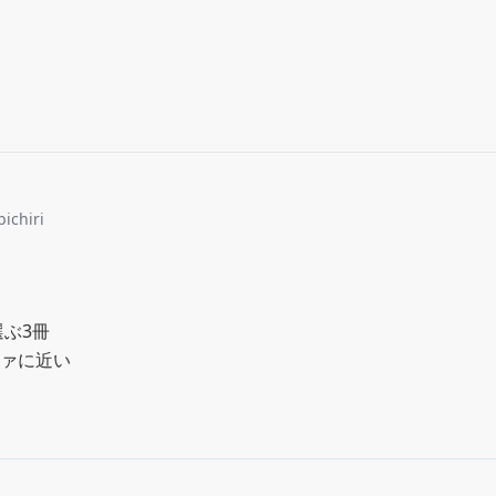
bichiri
ぶ3冊

ァに近い