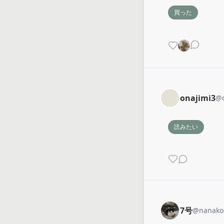
買った
onajimi3
@
読みたい
7号
@
nanako