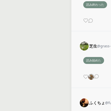
読み終わった
芝生
@
grass-
読み始めた
ふくちょ
@
f