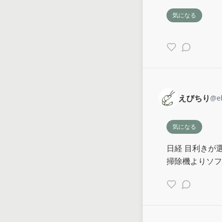
気になる
えびちり
@
e
気になる
日経 目利きが選
掃除機よりソフ