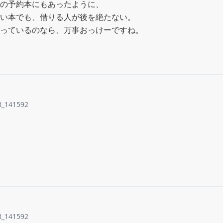
の予約本にもあったように、

い本でも、借りる人が後を絶たない。

っているのなら、万事おっけーですね。
3_141592
3_141592