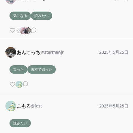
気になる
読みたい
あんこっち
@
starmanjr
2025年5月25日
買った
古本で買った
こもる
@
lost
2025年5月25日
読みたい