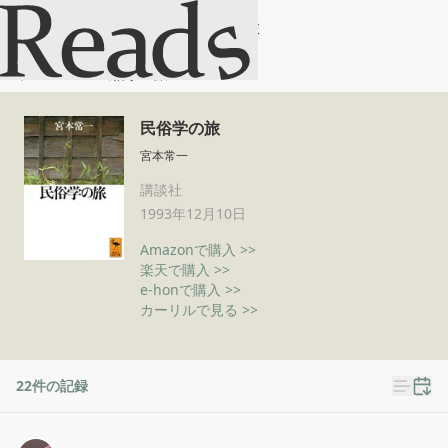
民俗学の旅
ホーム
民俗学の旅
民俗学の旅
宮本常一
講談社
1993年12月10日
Amazonで購入 >>
楽天で購入 >>
e-honで購入 >>
カーリルで見る >>
22
件の記録