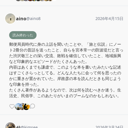
aino
@
aino8
2026年4月15日
読み終わった
郵便局員時代に身の上話を聞いたことや、「旅と伝説」にノー
ト2冊分の昔話を送ったこと、自らを宮本常一の防波堤だと言っ
た渋沢敬三との深い交流、敗戦を確信していたこと、地域振興
など印象的なエピソードがたくさんあった。

内容はあくまでも謙虚で、このような本を書いたみたいな記述
はすごくさらっとしてる。どんな人たちに会って何を思ったの
かに重きが置かれていた。岸政彦の本を読んだときも同じよう
な印象を持った。

たくさん著作があるようなので、次は何を読むべきか迷う。生
活史、民俗学、このあたりがいまのブームなのかもしれない。
せ
@
kimsee
2026年3月24日