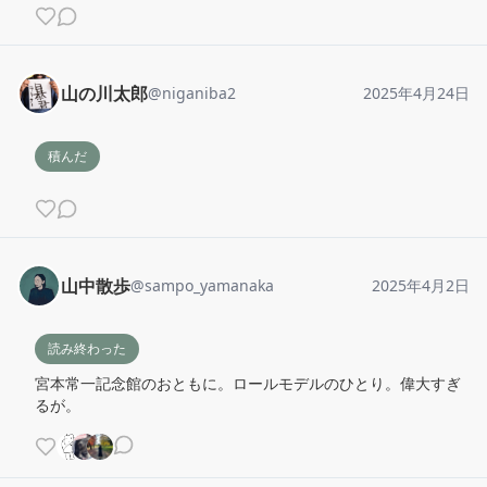
山の川太郎
@
niganiba2
2025年4月24日
積んだ
山中散歩
@
sampo_yamanaka
2025年4月2日
読み終わった
宮本常一記念館のおともに。ロールモデルのひとり。偉大すぎ
るが。