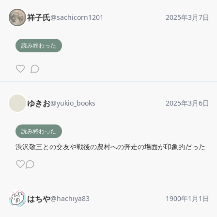
祥子氏
@
sachicorn1201
2025年3月7日
読み終わった
ゆきお
@
yukio_books
2025年3月6日
読み終わった
渋沢敬三との交友や戦後の農村への奔走の場面が印象的だった
はちや
@
hachiya83
1900年1月1日