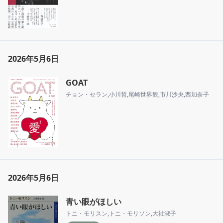
2026年5月6日
GOAT
チョン・セラン
,
小川哲
,
尾崎世界観
,
市川沙央
,
西加奈子
2026年5月6日
青い眼がほしい
トニ・モリスン
,
トニ・モリソン
,
大社淑子