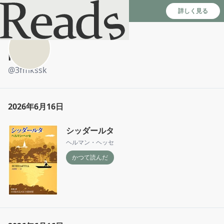
Reads - 読書のSNS＆記録アプリ
詳しく見る
Fumika
@
3fmkssk
2026年6月16日
シッダールタ
ヘルマン・ヘッセ
かつて読んだ