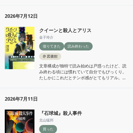
2026年7月12日
クイーンと殺人とアリス
金子玲介
借りてきた
読み終わった
@
図書館
文章構成が独特で読み始めは戸惑ったけど、読
み終わる頃には慣れていて自分でもびっくり。
たしかにこれだとテンポ感がとてもリアル。で
も、だからちょっと疲れる。

気持ちが離れつつあったところでぐっと戻され
るラストがあって読み切れた。

2026年7月11日
それから彼女たちの結末はけっこうすきかも。
『石球城』殺人事件
☺️
北山猛邦
買った