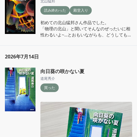
北山猛邦
読み終わった
殿堂入り
初めての北山猛邦さん作品でした。

「物理の北山」と聞いてそんなのぜったいに相
性わるいよ~…とおもいながらも、どうしても気
になりすぎて購入🥹

買った時は「いつ読めるのか」「読み切れるの
2026年7月14日
か」「カタカナの登場人物名……」（カタカナ
が苦手すぎる）って不安だらけだったけど、あ
向日葵の咲かない夏
っという間に読み終えてしまいました。

それくらい面白くて、難しい文章表現もなく
道尾秀介
て、とても読みやすかった。

買った
トリックについては正直ポカーンなところはあ
るけど、そのポカーンをルーサと共有できてい
たのでひとりぼっちにされなくて済みました😂

ミステリは大好きだけど、ぜったいに自分では
選ばないだろう本を買って読むことがすごくい
い体験になった！