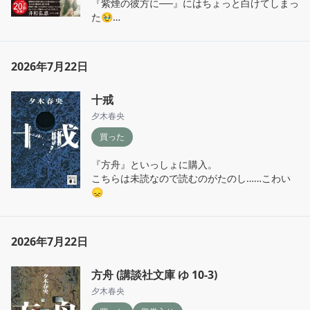
『紫煙の彼方に──』にはちょっと白けてしまっ
た🥹

恋のゆくえが気になる！
2026年7月22日
十戒
夕木春央
買った
『方舟』といっしょに購入。

こちらは未読なので読むのがたのし……こわい
😞
2026年7月22日
方舟 (講談社文庫 ゆ 10-3)
夕木春央