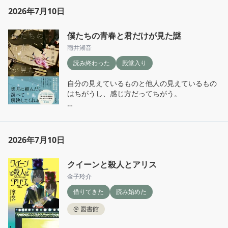
2026年7月10日
僕たちの青春と君だけが見た謎
雨井湖音
読み終わった
殿堂入り
自分の見えているものと他人の見えているもの
はちがうし、感じ方だってちがう。

読書することでしらない世界にやさしく触れら
れることを改めて教えてくれるこのシリーズが
だいすきです。

2026年7月10日
あとがきにもあったように、生徒たちがすごく
クイーンと殺人とアリス
成長していて素晴らしかった。尊敬しちゃう。

金子玲介
由芽のことを考えてなんだか涙がポロポロ止ま
借りてきた
読み始めた
らなかったけど、泣いている私はやさしいのか
それともこの涙は同情のようなものなのか……
@
図書館
分からなくなった。

それこそ、バスで「かわいい」と話した老夫婦