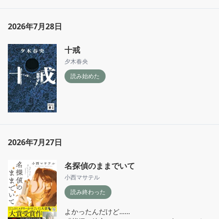
『方舟』のときもそうだったけど、とにかく息
がつまるというか、読んでいて体力を使うとい
うか……疲れました。😇

2026年7月28日
つぎは『楽園』なのだけど、二冊を文庫でそろ
十戒
えてしまったので文庫化まで待ってしまいそ
う。

夕木春央
でもはやく読みたいなぁ。
読み始めた
2026年7月27日
名探偵のままでいて
小西マサテル
読み終わった
よかったんだけど……
