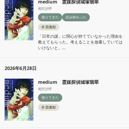
medium 霊媒探偵城塚翡翠
相沢沙呼
借りてきた
読み終わった
@
図書館
「日常の謎」に関心が持てていなかった理由を
教えてもらった。考えることを放棄していては
いけないと。

図星すぎてきつかったけど、せっかく気づかせ
てもらったしもっと幅広くミステリを楽しんで
いきたいとおもった。

2026年6月28日
あとは……あざといのは苦手だと思ってたけど
medium 霊媒探偵城塚翡翠
割と好きなのかもしれない。🫣
相沢沙呼
借りてきた
@
図書館