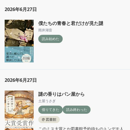
2026年6月27日
僕たちの青春と君だけが見た謎
雨井湖音
読み始めた
2026年6月27日
謎の香りはパン屋から
土屋うさぎ
借りてきた
読み終わった
@
図書館
このミス大賞とか図書館予約待ちのトンデモ人