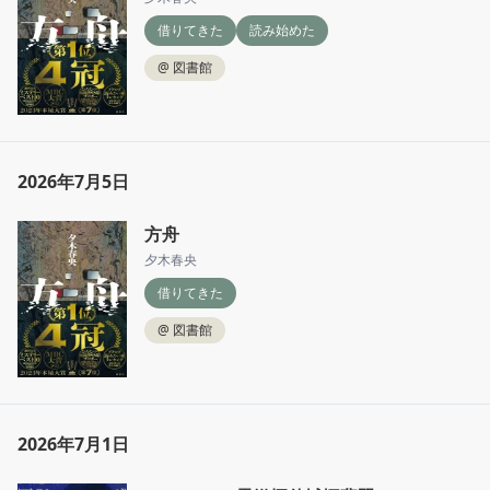
借りてきた
読み始めた
読み切ったところでどうしようもなかったで
す……
@
図書館
2026年7月5日
方舟
夕木春央
借りてきた
@
図書館
2026年7月1日