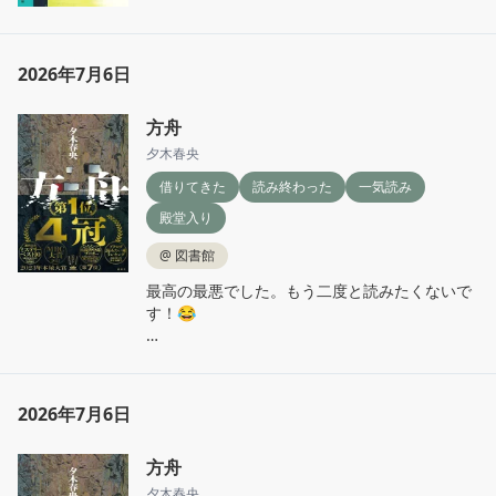
のよう。

すぐにむずかしく考えてしまうけど、その世界
2026年7月6日
に触れるだけでもなにかすすめていたらいいな
って思う。
方舟
夕木春央
借りてきた
読み終わった
一気読み
殿堂入り
@
図書館
最高の最悪でした。もう二度と読みたくないで
す！😂

あらすじも何も分からないまま読み始めたけ
ど、とにかくこの閉鎖空間がこわすぎて読み始
めてからさっそく読みたくなくなってた……

2026年7月6日
持論に「ここでやめたらずっとこわい」がある
ので「とにかく早く読み切るしか私は助からな
方舟
い…」のきもちをつよく持ってなんとか読み切
った。

夕木春央