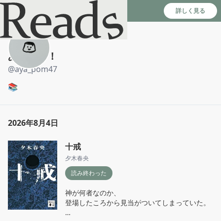
Reads - 読書のSNS＆記録アプリ
詳しく見る
あやぽむ！
@
aya_pom47
📚
2026年8月4日
十戒
夕木春央
読み終わった
神が何者なのか、

登場したころから見当がついてしまっていた。
