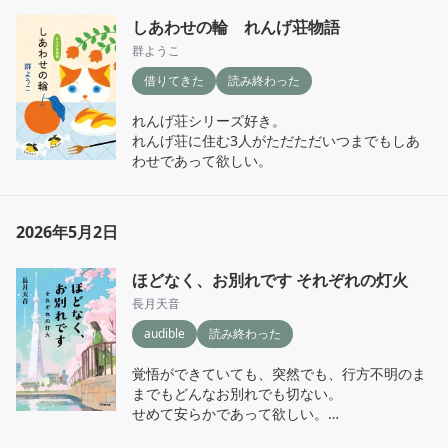
しあわせの輪 れんげ荘物語
群ようこ
借りてきた
読み終わった
れんげ荘シリーズ好き。

れんげ荘に住む3人がただただいつまでもしあ
わせであって欲しい。
2026年5月2日
ほどなく、お別れです それぞれの灯火
長月天音
audible
読み終わった
覚悟ができていても、突然でも、行方不明のま
までもどんなお別れでも切ない。

せめて安らかであって欲しい。
