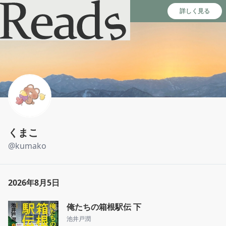
Reads - 読書のSNS＆記録アプリ
詳しく見る
くまこ
@
kumako
2026年8月5日
俺たちの箱根駅伝 下
池井戸潤