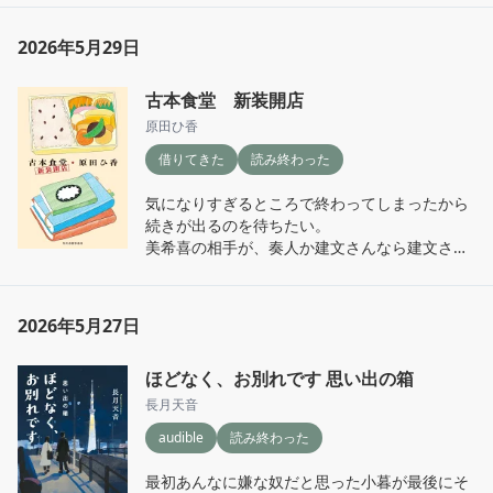
2026年5月29日
古本食堂 新装開店
原田ひ香
借りてきた
読み終わった
気になりすぎるところで終わってしまったから
続きが出るのを待ちたい。

美希喜の相手が、奏人か建文さんなら建文さん
を応援したいw
2026年5月27日
ほどなく、お別れです 思い出の箱
長月天音
audible
読み終わった
最初あんなに嫌な奴だと思った小暮が最後にそ