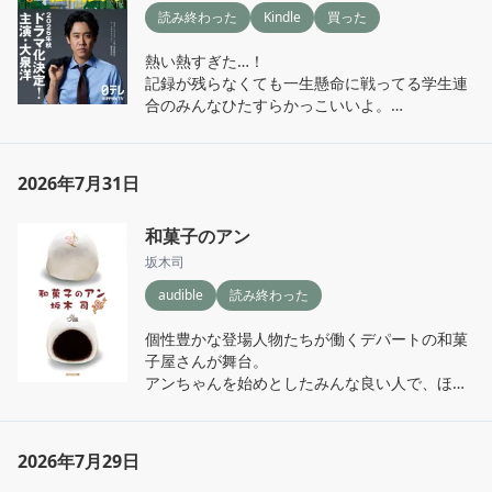
読み終わった
Kindle
買った
熱い熱すぎた…！

記録が残らなくても一生懸命に戦ってる学生連
合のみんなひたすらかっこいいよ。

何回もガッツポーズを握りそうにシーンが何回
もあって、本当にいい物語だった。

何かに一生懸命になれるっていいな。
2026年7月31日
和菓子のアン
坂木司
audible
読み終わった
個性豊かな登場人物たちが働くデパートの和菓
子屋さんが舞台。

アンちゃんを始めとしたみんな良い人で、ほっ
こりとした気持ちになる。

和菓子が食べたくなった(笑)
2026年7月29日