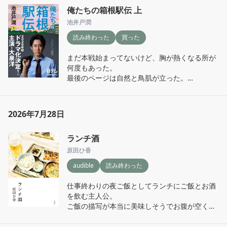
俺たちの箱根駅伝 上
池井戸潤
読み終わった
買った
まだ本戦始まってないけど、胸が熱くなる所が
何度もあった。

最後のページは自然と鳥肌が立った。

下巻も楽しみ。
2026年7月28日
ランチ酒
原田ひ香
audible
読み終わった
仕事終わりの夜ご飯としてランチにご飯とお酒
を飲む主人公。

ご飯の描写が本当に美味しそうでお腹が空くw

主人公のプライベート、仕事先での人間模様な
どいろいろあり飽きがこない。