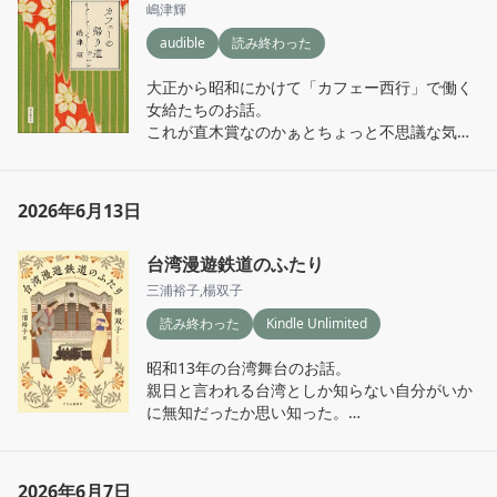
嶋津輝
audible
読み終わった
大正から昭和にかけて「カフェー西行」で働く
女給たちのお話。

これが直木賞なのかぁとちょっと不思議な気持
ち😌
2026年6月13日
台湾漫遊鉄道のふたり
三浦裕子
,
楊双子
読み終わった
Kindle Unlimited
昭和13年の台湾舞台のお話。

親日と言われる台湾としか知らない自分がいか
に無知だったか思い知った。

植民地政権下で統治する側とされる側で友情で
成立させることは難しかったのかもしれない。
千鶴子の千鶴と友達になりたいという気持ちは
2026年6月7日