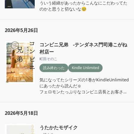
ういう経緯があったからこんなにこだわってた
のかと思うと切ないな🥹
2026年5月26日
コンビニ兄弟 -テンダネス門司港こがね
村店ー
町田そのこ
読み終わった
Kindle Unlimited
気になってたシリーズの1巻がKindleUnlimited
にあったから読んだ☺️

フェロモンたっぷりなコンビニ店長とお客さん
や周りの人たちが繰り広げる日常の物語。

こういう地域密着のコンビニいいなぁ。

個人的には多喜二おじいちゃんとヒカルにはず
2026年5月18日
っと仲良くいてほしいなー。

続き気になるからシリーズ全部読みたい。
うたかたモザイク