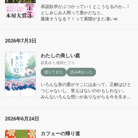
承認欲求がぶつかっていくとこうなるのか…！
としみじみ人間って愚かだなと。

最後そうなる？！って展開がまた凄いw
2026年7月3日
わたしの美しい庭
凪良ゆう
,
植田たてり
借りてきた
読み終わった
いろんな形の愛がそこにはあって。正解はひと
つじゃないし、答えはないのかもしれない。

みんないろんな想いがありながらも今を生きて
る。

私は結構好きだったな。

（図書館の返却期限ギリギリに読了w）
2026年6月24日
カフェーの帰り道