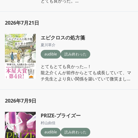
とても良かった。

人の心は人によって壊れてしまうかもしれない
けど、壊れてしまった心は誰かの助けで回復で
きる。

2026年7月21日
宙にとってのパンケーキだったり、花野さんに
とってのスープだったりその人にとって大切な
エピクロスの処方箋
料理はあるのだろうな。

みんながそれぞれの場所で幸せでいれますよう
夏川草介
に…！
audible
読み終わった
とてもとても良かった…！

龍之介くんが前作からとても成長していて、マ
チ先生とより良い関係を築いていて微笑ましく
なった。

2026年7月9日
人間いつかは訪れる「死」というものに直面し
た時にマチ先生のような先生が見守っていてく
PRIZE-プライズー
れると安心してその時を迎えられるよなぁと思
いながら読了。
村山由佳
audible
読み終わった