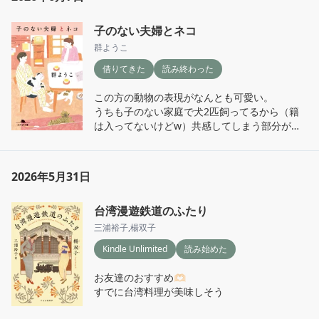
傲慢なのかと考えると難しいな…

時代が違えばこの二人は友達になれたよね。

子のない夫婦とネコ
いろいろ考えさせられた。

そしてなにより、出てくる台湾料理にワクワク
群ようこ
して食べたくなった。
借りてきた
読み終わった
この方の動物の表現がなんとも可愛い。

うちも子のない家庭で犬2匹飼ってるから（籍
は入ってないけどw）共感してしまう部分が
多々あったな。
2026年5月31日
台湾漫遊鉄道のふたり
三浦裕子
,
楊双子
Kindle Unlimited
読み始めた
お友達のおすすめ🫶🏻

すでに台湾料理が美味しそう