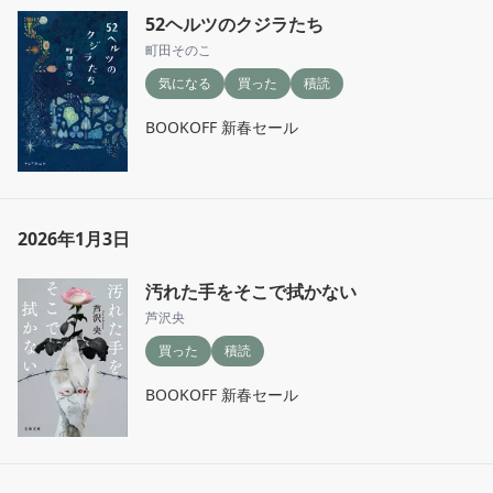
52ヘルツのクジラたち
町田そのこ
気になる
買った
積読
BOOKOFF 新春セール
2026年1月3日
汚れた手をそこで拭かない
芦沢央
買った
積読
BOOKOFF 新春セール