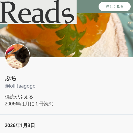
Reads - 読書のSNS＆記録アプリ
詳しく見る
ぶち
@
lollitaagogo
積読がふえる

2006年は月に１冊読む
2026年1月3日