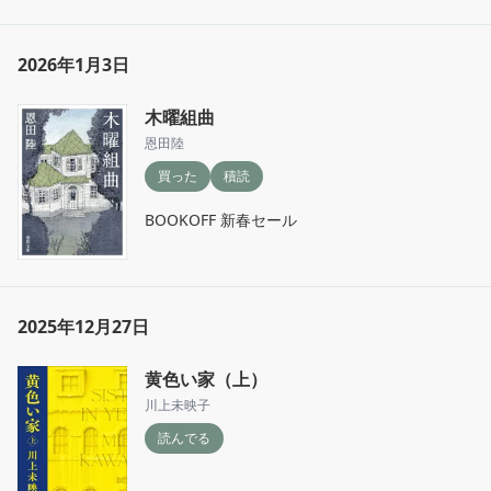
2026年1月3日
木曜組曲
恩田陸
買った
積読
BOOKOFF 新春セール
2025年12月27日
黄色い家（上）
川上未映子
読んでる