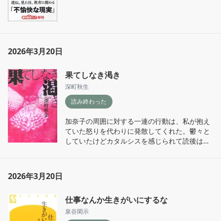
2026年3月20日
果てしなき渇き
深町秋生
読み終わった
加奈子の周囲に対する一連の行動は、私が抱え
ていた怒りを代わりに発散してくれた。鬱々と
していたけどカタルシスを感じられて読後はす
っきり。
2026年3月20日
仕事なんか生きがいにするな
泉谷閑示