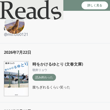
Reads - 読書のSNS＆記録アプリ
詳しく見る
ぽみ
@
mihoo0121
2026年7月22日
時をかけるゆとり (文春文庫)
朝井リョウ
読み終わった
腹ちぎれるくらい笑った