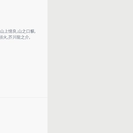
山上憶良
,
山之口貘
,
頭火
,
芥川龍之介
,