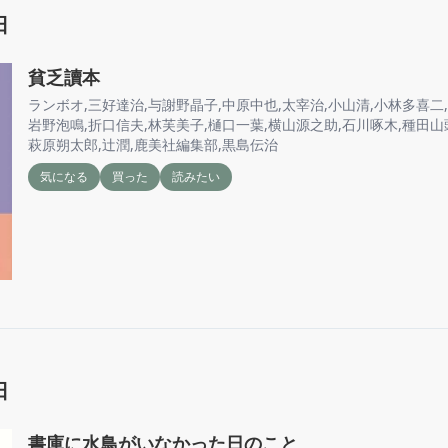
日
貧乏讀本
ランボオ
,
三好達治
,
与謝野晶子
,
中原中也
,
太宰治
,
小山清
,
小林多喜二
,
岩野泡鳴
,
折口信夫
,
林芙美子
,
樋口一葉
,
横山源之助
,
石川啄木
,
種田山
萩原朔太郎
,
辻潤
,
鹿美社編集部
,
黒島伝治
気になる
買った
読みたい
日
書庫に水鳥がいなかった日のこと