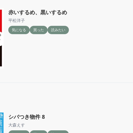
赤いするめ、黒いするめ
平松洋子
気になる
買った
読みたい
シバつき物件 8
大森えす