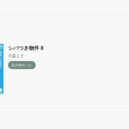
シバつき物件 8
大森えす
読み終わった