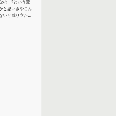
の…⁉︎という驚
かと思いきやこん
ないと成り立たな