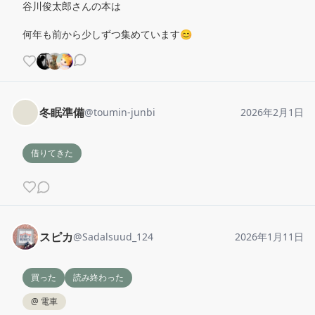
谷川俊太郎さんの本は

何年も前から少しずつ集めています😊
冬眠準備
@
toumin-junbi
2026年2月1日
借りてきた
スピカ
@
Sadalsuud_124
2026年1月11日
買った
読み終わった
@
電車