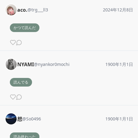
aco.
@
trg___ll3
2024年12月8日
かつて読んだ
NYAMI
@
nyankor0mochi
1900年1月1日
読んでる
想
@
So0496
1900年1月1日
読み終わった