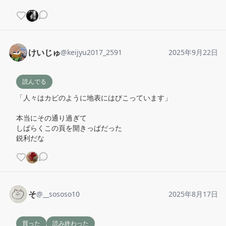
けいじゅ
@
keijyu2017_2591
2025年9月22日
読んでる
「人々はカビのように地表にはびこっています」

本当にその通り過ぎて

しばらくこの頁を開きっぱだった

鋭利だな
そ
@
__sososo10
2025年8月17日
買った
読み終わった