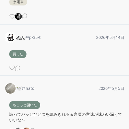
@
電車
ぬん
@
p-35-t
2026年5月14日
買った
🕊️
@
hato
2026年5月5日
ちょっと開いた
詩ってパッとひとつを読みきれる＆言葉の意味が味わい深くて
いいな〜