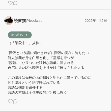
読書猫
@
bookcat
2025年1月5日
読み終わった
（「階段未生」抜粋）

“階段という語に煩わされずに階段の実在に迫りたい

詩人は我が身を白紙と化して霊感を持つが

意識にこびりついた猥雑な語彙に阻まれる

自宅に近い駅の階段を上りかけて彼は立ち止まる

この階段は母校のあの階段と明らかに違っているのに

同じ階段という語で呼ばれている

言語は個別を疎外する

言語の本質は全体主義的だと彼は思う”