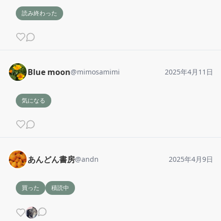
読み終わった
Blue moon
@
mimosamimi
2025年4月11日
気になる
あんどん書房
@
andn
2025年4月9日
買った
積読中