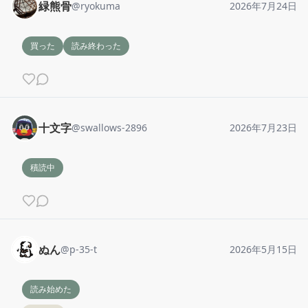
緑熊骨
@
ryokuma
2026年7月24日
買った
読み終わった
十文字
@
swallows-2896
2026年7月23日
積読中
ぬん
@
p-35-t
2026年5月15日
読み始めた