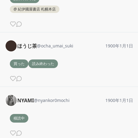
@
紀伊國屋書店 札幌本店
ほうじ茶
@
ocha_umai_suki
1900年1月1日
買った
読み終わった
NYAMI
@
nyankor0mochi
1900年1月1日
積読中