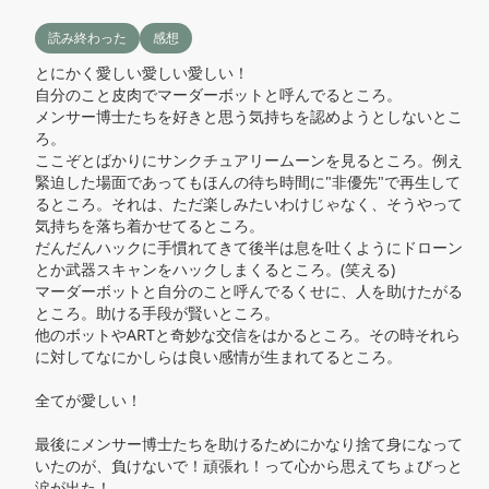
読み終わった
感想
とにかく愛しい愛しい愛しい！

自分のこと皮肉でマーダーボットと呼んでるところ。

メンサー博士たちを好きと思う気持ちを認めようとしないとこ
ろ。

ここぞとばかりにサンクチュアリームーンを見るところ。例え
緊迫した場面であってもほんの待ち時間に"非優先"で再生して
るところ。それは、ただ楽しみたいわけじゃなく、そうやって
気持ちを落ち着かせてるところ。

だんだんハックに手慣れてきて後半は息を吐くようにドローン
とか武器スキャンをハックしまくるところ。(笑える)

マーダーボットと自分のこと呼んでるくせに、人を助けたがる
ところ。助ける手段が賢いところ。

他のボットやARTと奇妙な交信をはかるところ。その時それら
に対してなにかしらは良い感情が生まれてるところ。

全てが愛しい！

最後にメンサー博士たちを助けるためにかなり捨て身になって
いたのが、負けないで！頑張れ！って心から思えてちょびっと
涙が出た！
