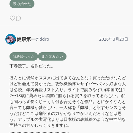
読み始めた
健康第一
@
ddro
2026年3月20日
読み終わった
また読みたい
下巻読了。名作だった。

ほんとに偶然オススメに出てきてなんとなく買っただけなんど
けど出会えて良かった。攻殻機動隊やサイバーパンク好きな人
は必読。年内再読リスト入り。ライトで読みやすい(本国では1
2〜18歳に薦めたい図書に贈られる賞？を取ってるらしい。)に
も関わらず長くじっくり付き合えそうな作品。とにかくなんと
言っても弊機が愛らしい。一人称を「弊機」と訳すセンスもそ
うだけどここは翻訳者の力がかなりでかいんだろうなとは思
う。アップルの実写化よりは日本版の表紙絵のような中性的な
面持ちの方がしっくりきますね。

‥‥‥‥‥‥‥‥‥‥‥‥‥‥‥‥‥‥‥‥‥‥‥‥‥
