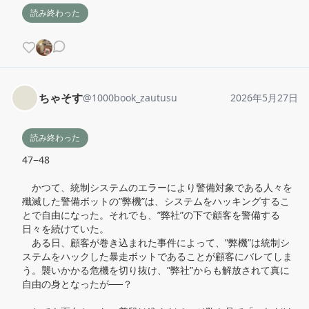
読み終わった
ちゃそす
@
1000book_zautusu
2026年5月27日
読み終わった
47−48

　かつて、統制システムのエラーにより警備対象である人々を
殲滅した警備ボットの”弊機”は、システムをハッキングするこ
とで自由になった。それでも、”弊社”の下で顧客を警備する
日々を続けていた。

　ある日、顧客が巻き込まれた事件によって、”弊機”は統制シ
ステムをハックした暴走ボットであることが顧客にバレてしま
う。襲いかかる危機を切り抜け、”弊社”からも解放されて真に
自由の身となったが──？
