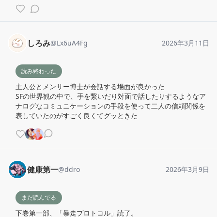
しろみ
@
Lx6uA4Fg
2026年3月11日
読み終わった
主人公とメンサー博士が会話する場面が良かった

SFの世界観の中で、手を繋いだり対面で話したりするようなア
ナログなコミュニケーションの手段を使って二人の信頼関係を
表していたのがすごく良くてグッときた
健康第一
@
ddro
2026年3月9日
まだ読んでる
下巻第一部、「暴走プロトコル」読了。
