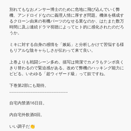
別れてもなおメンサー博士のために危地に飛び込んでいく弊
機、アンドロイドなのに義理人情に厚すぎ問題。機体を構成す
るクローン由来の有機パーツのなせる業なのか、はたまた数万
時間に及ぶ連続ドラマ視聴によってヒト的に感化されたのだろ
うか。

ミキに対する自身の感情を「嫉妬」と分析しかけて苦悩する様
もリアルな陰キャらしさが伝わって来て良い。

上巻よりも戦闘シーン多め。描写は簡潔でカメラもテンポ良く
きり替わるので緊迫感がある。改めて弊機のハッキング能力に
ビビる。いわゆる「超ウィザード級」って奴ですね。

下巻第2部にも期待。

‥‥‥‥‥‥‥‥‥‥‥‥‥‥‥‥‥‥‥‥‥‥‥‥‥

自宅内禁酒16日目。

内自宅外飲酒0回。

いい調子だ👏