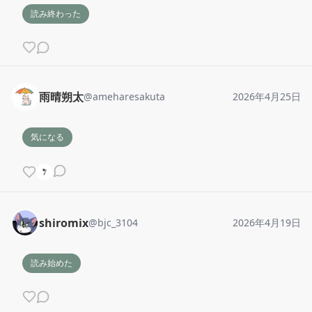
読み終わった
雨晴朔太
@
ameharesakuta
2026年4月25日
気になる
shiromix
@
bjc_3104
2026年4月19日
読み始めた