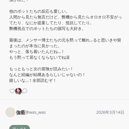
他のボットたちの反応も愛しい。

人間から見たら無言だけど、弊機から見たらオロオロ不安がっ
てたり、なにか提案してたり、抵抗してたり。

弊機視点でのボットたちの描写も大好き。

最後は、メンサー博士たちの元を黙って離れ…ると思いきや留
まったのが本当に良かった。

やっと、落ち着いたんだね…！

もう黙って居なくならないでね涙

もっともっと次の冒険が読みたい！

なんと続編が結構あるらしいじゃないの！

嬉しいな…！全部読むぞ！
伽藍
@
was_was
2026年3月14日
読んでる