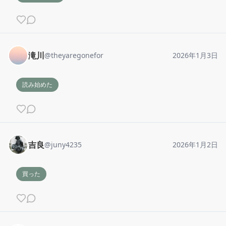
滝川
@
theyaregonefor
2026年1月3日
読み始めた
吉良
@
juny4235
2026年1月2日
買った