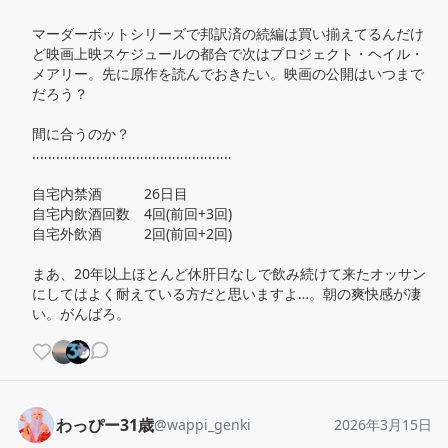
マーダーボットシリーズで邦訳済の続編は買い揃えてるんだけ
ど映画上映スケジュールの都合で次はプロジェクト・ヘイル・
メアリー。先に原作を読んでおきたい。映画の公開はいつまで
だろう？

間に合うのか？

‥‥‥‥‥‥‥‥‥‥‥‥‥‥‥‥‥‥‥‥‥‥‥‥‥

自宅内禁酒　　　26日目

自宅内飲酒回数　4回(前回+3回)

自宅外飲酒　　　2回(前回+2回)

まあ、20年以上ほとんど休肝日なしで飲み続けて来たオッサン
にしてはよく耐えている方だと思いますよ…。朝の爽快感が凄
い。がんばろ。
わっぴー31歳
@
wappi_genki
2026年3月15日