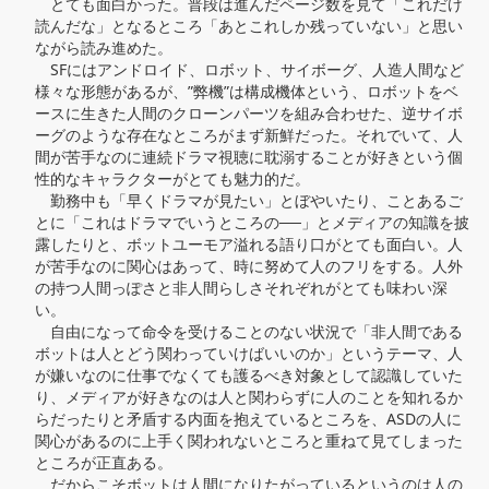
　とても面白かった。普段は進んだページ数を見て「これだけ
読んだな」となるところ「あとこれしか残っていない」と思い
ながら読み進めた。

　SFにはアンドロイド、ロボット、サイボーグ、人造人間など
様々な形態があるが、”弊機”は構成機体という、ロボットをベ
ースに生きた人間のクローンパーツを組み合わせた、逆サイボ
ーグのような存在なところがまず新鮮だった。それでいて、人
間が苦手なのに連続ドラマ視聴に耽溺することが好きという個
性的なキャラクターがとても魅力的だ。

　勤務中も「早くドラマが見たい」とぼやいたり、ことあるご
とに「これはドラマでいうところの──」とメディアの知識を披
露したりと、ボットユーモア溢れる語り口がとても面白い。人
が苦手なのに関心はあって、時に努めて人のフリをする。人外
の持つ人間っぽさと非人間らしさそれぞれがとても味わい深
い。

　自由になって命令を受けることのない状況で「非人間である
ボットは人とどう関わっていけばいいのか」というテーマ、人
が嫌いなのに仕事でなくても護るべき対象として認識していた
り、メディアが好きなのは人と関わらずに人のことを知れるか
らだったりと矛盾する内面を抱えているところを、ASDの人に
関心があるのに上手く関われないところと重ねて見てしまった
ところが正直ある。

　だからこそボットは人間になりたがっているというのは人の