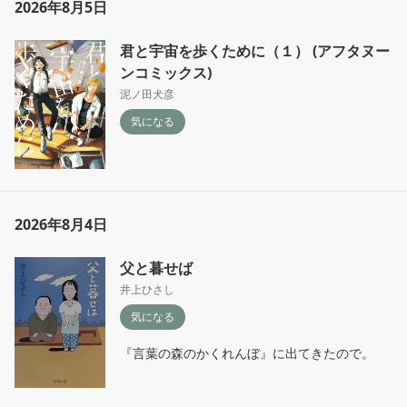
2026年8月5日
君と宇宙を歩くために（１） (アフタヌー
ンコミックス)
泥ノ田犬彦
気になる
2026年8月4日
父と暮せば
井上ひさし
気になる
『言葉の森のかくれんぼ』に出てきたので。