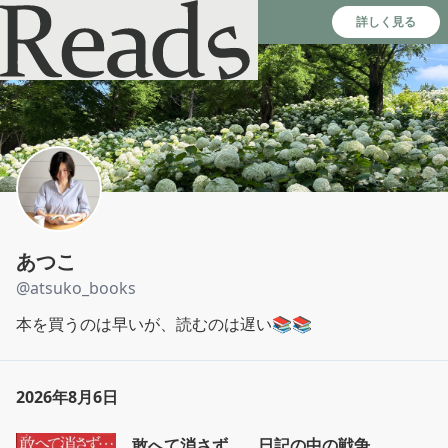
Reads - 読書のSNS＆記録アプリ
詳しく見る
あつこ
@
atsuko_books
本を買うのは早いが、読むのは遅い📚📚
2026年8月6日
敢へて消さず… 日記の中の戦争