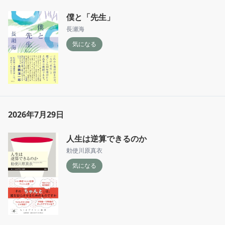
僕と「先生」
長瀬海
気になる
2026年7月29日
人生は逆算できるのか
勅使川原真衣
気になる