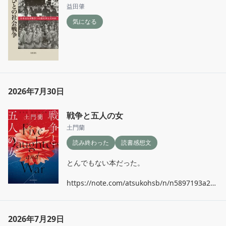
益田肇
気になる
2026年7月30日
戦争と五人の女
土門蘭
読み終わった
読書感想文
とんでもない本だった。

https://note.com/atsukohsb/n/n5897193a20
85
2026年7月29日