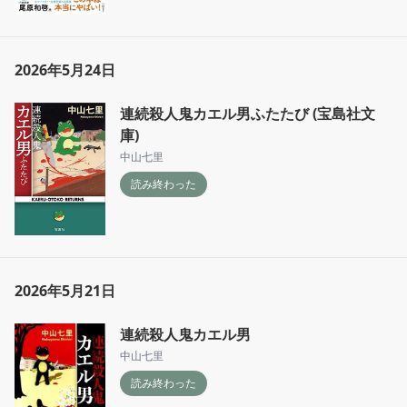
2026年5月24日
連続殺人鬼カエル男ふたたび (宝島社文
庫)
中山七里
読み終わった
2026年5月21日
連続殺人鬼カエル男
中山七里
読み終わった