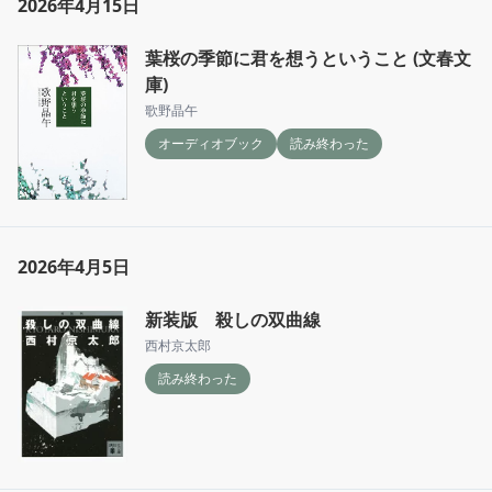
2026年4月15日
葉桜の季節に君を想うということ (文春文
庫)
歌野晶午
オーディオブック
読み終わった
2026年4月5日
新装版 殺しの双曲線
西村京太郎
読み終わった