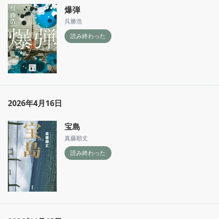
爆弾
呉勝浩
読み終わった
2026年4月16日
宝島
真藤順丈
読み終わった