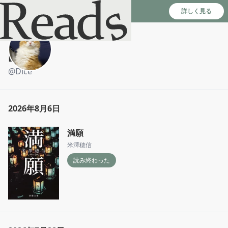
Reads - 読書のSNS＆記録アプリ
詳しく見る
Dice
@
Dice
2026年8月6日
満願
米澤穂信
読み終わった