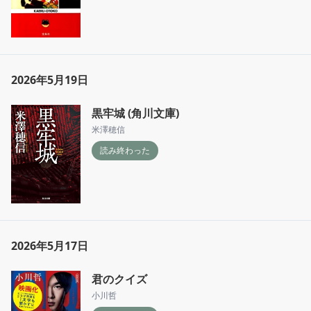
2026年5月19日
黒牢城 (角川文庫)
米澤穂信
読み終わった
2026年5月17日
君のクイズ
小川哲