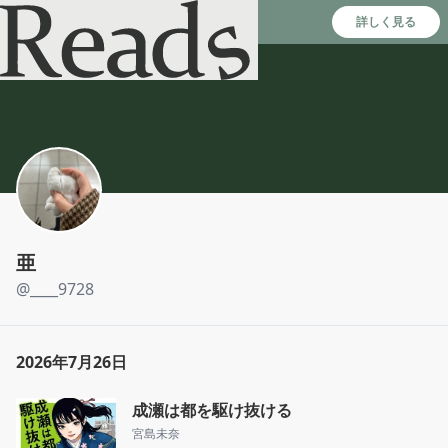
Reads - 読書のSNS＆記録アプリ
詳しく見る
亜
@
____9728
2026年7月26日
成瀬は都を駆け抜ける
宮島未奈