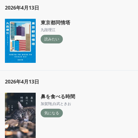
2026年4月13日
東京都同情塔
九段理江
読みたい
2026年4月13日
鼻を食べる時間
加賀翔
,
白武ときお
気になる