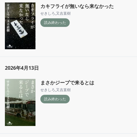
カキフライが無いなら来なかった
せきしろ
,
又吉直樹
読み終わった
2026年4月13日
まさかジープで来るとは
せきしろ
,
又吉直樹
読み終わった