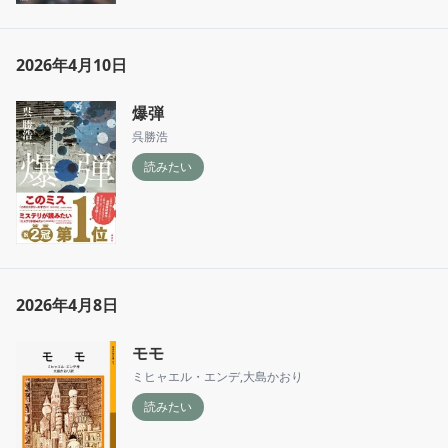
2026年4月10日
爆弾
呉勝浩
読みたい
2026年4月8日
モモ
ミヒャエル・エンデ
,
大島かおり
読みたい