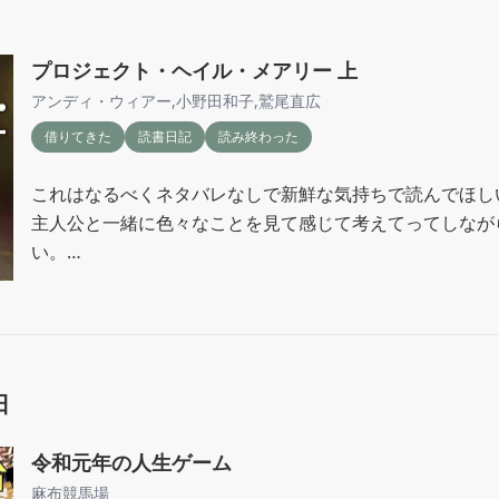
プロジェクト・ヘイル・メアリー 上
アンディ・ウィアー
,
小野田和子
,
鷲尾直広
借りてきた
読書日記
読み終わった
これはなるべくネタバレなしで新鮮な気持ちで読んでほしい
主人公と一緒に色々なことを見て感じて考えてってしなが
い。

下も早く読みたい。
日
令和元年の人生ゲーム
麻布競馬場