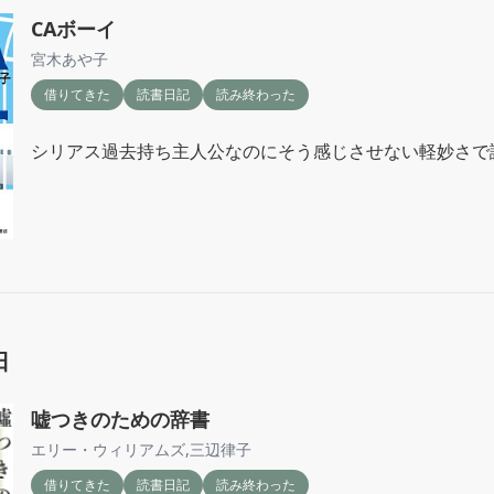
CAボーイ
宮木あや子
借りてきた
読書日記
読み終わった
シリアス過去持ち主人公なのにそう感じさせない軽妙さで
日
嘘つきのための辞書
エリー・ウィリアムズ
,
三辺律子
借りてきた
読書日記
読み終わった