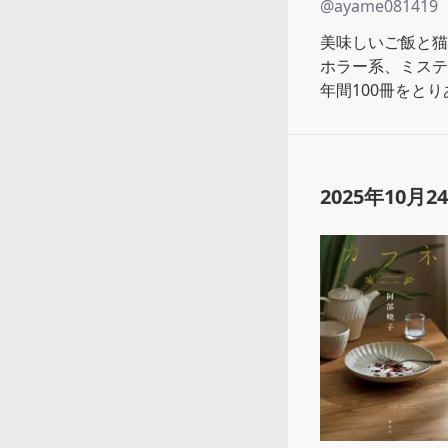
@
ayame081419
美味しいご飯と猫
ホラー系、ミステ
年間100冊をと
2025年10月2