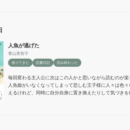
日
人魚が逃げた
青山美智子
借りてきた
読書日記
読み終わった
毎回変わる主人公に次はこの人かと思いながら読むのが楽し
人魚姫がいなくなってしまって悲しむ王子様に人々は色々
えるけれど、同時に自分自身に置き換えたりして気づきを
じんとした。

終盤はこれまでの色々の回収がたくさんでいちいち驚いて
た。