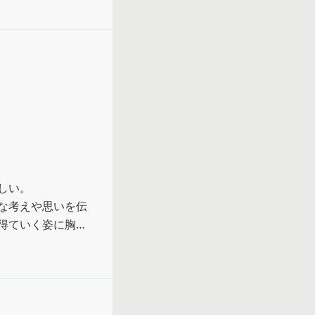
い。

な考えや思いを伝
得ていく姿に胸が
感情が忙しかっ