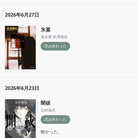
2026年6月27日
氷菓
清水厚
,
米澤穂信
読み終わった
2026年6月23日
闇祓
辻村深月
読み終わった
怖かった。