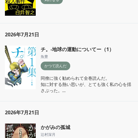
2026年7月21日
チ。-地球の運動についてー（1）
魚豊
かつて読んだ
同僚に強く勧められて全巻読んだ。

知に対する熱い思いが、とても強く私の心を揺
さぶった。

それらに突き動かされた先人達の、綿々と続く
情熱が、現代社会を作っており、これからの未
来を作っていくのだろう。

2026年7月21日
教育を受けることができ、この漫画や本を読む
ことができ、自分はとても幸せなのだと思う。
かがみの孤城
残念ながら、登場人物達のような強く熱い思い
までは持っていないが、それでもこの物語に心
辻村深月