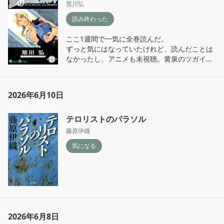
荒川弘
読み終わった
ここ1週間で一気に全巻読んだ。

ずっと気にはなっていたけれど、読んだことは
なかったし、アニメも未視聴。黄泉のツガイを
契機に読んでみようと思い立ち、アプリで読み
進めた。

最初から最後まで話の展開が早く、ずっと全力
2026年6月10日
疾走。キャラが皆魅力的で、全てが必要なエピ
ソードで、とても素晴らしかった。

テロリストのパラソル
何度も涙が抑えきれなかった。今は少し放心状
態。

藤原伊織
この素晴らしい漫画を生み出してくれて、作者
気になる
には心から感謝している。
2026年6月8日