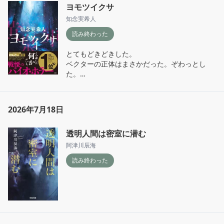
ヨモツイクサ
知念実希人
読み終わった
とてもどきどきした。

ベクターの正体はまさかだった。ぞわっとし
た。

四之宮も後輩ちゃんも好きだったのに…悲しい
2026年7月18日
透明人間は密室に潜む
阿津川辰海
読み終わった