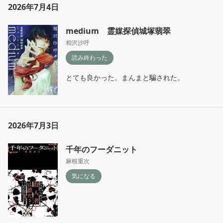
2026年7月4日
medium 霊媒探偵城塚翡翠
相沢沙呼
読み終わった
とても良かった。まんまと騙された。
2026年7月3日
千年のフーダニット
麻根重次
気になる