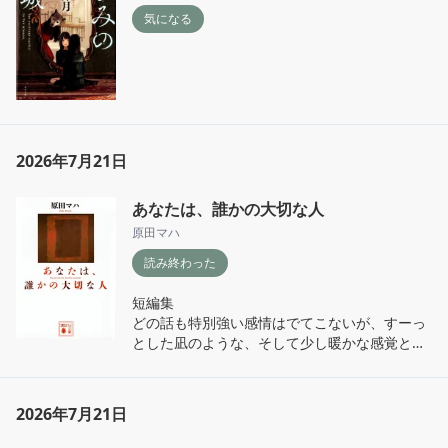
震えた。知的欲求は人間を人間たらしめている
気になる
本質なんだろうと思った。
2026年7月21日
あなたは、誰かの大切な人
原田マハ
読み終わった
短編集　

どの話も特別強い感情はでてこないが、すーっ
とした凪のような、そして少し暖かな感覚とな
る。
2026年7月21日