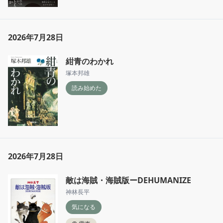
2026年7月28日
紺青のわかれ
塚本邦雄
読み始めた
2026年7月28日
敵は海賊・海賊版ーDEHUMANIZE
神林長平
気になる