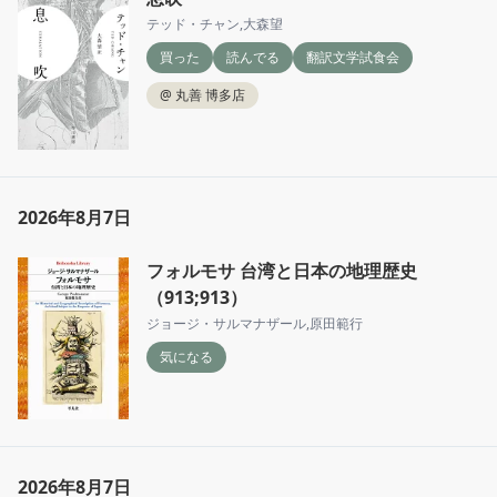
テッド・チャン
,
大森望
買った
読んでる
翻訳文学試食会
@
丸善 博多店
2026年8月7日
フォルモサ 台湾と日本の地理歴史
（913;913）
ジョージ・サルマナザール
,
原田範行
気になる
2026年8月7日