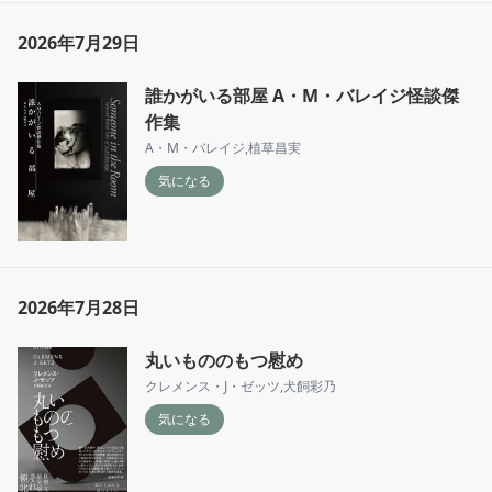
2026年7月29日
誰かがいる部屋 A・M・バレイジ怪談傑
作集
A・M・バレイジ
,
植草昌実
気になる
2026年7月28日
丸いもののもつ慰め
クレメンス・J・ゼッツ
,
犬飼彩乃
気になる