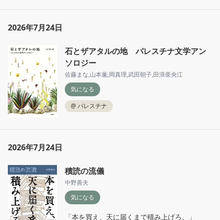
2026年7月24日
石とザアタルの地 パレスチナ文学アン
ソロジー
佐藤まな
,
山本薫
,
岡真理
,
武田朝子
,
田浪亜央江
気になる
@
パレスチナ
2026年7月24日
積読の流儀
中野善夫
気になる
「本を買え、天に届くまで積み上げろ。」
