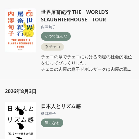
世界屠畜紀行 THE WORLD’S
SLAUGHTERHOUSE TOUR
内澤旬子
かつて読んだ
@
チェコ
チェコの章でチェコにおける肉屋の社会的地位
を知ってびっくりした。

チェコの肉屋の息子ドボルザークは肉屋の職業
訓練校に行ったにもかかわらず作曲家の道を選
んだのだけど、それは単なる「家業を継がなか
った」以上の重い決断だったのだなあ。そんな
2026年8月3日
事伝記なんかじゃ書かれてないからなあ。

この本にはドボルザークの事は記述されてませ
日本人とリズム感
ん、念のため😌
樋口桂子
気になる