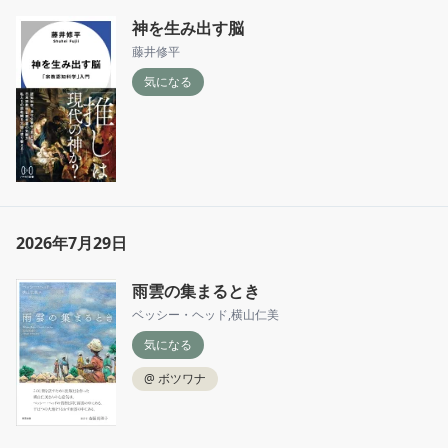
神を生み出す脳
藤井修平
気になる
2026年7月29日
雨雲の集まるとき
ベッシー・ヘッド
,
横山仁美
気になる
@
ボツワナ