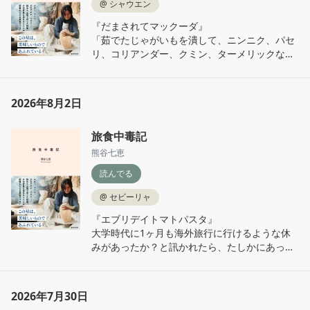
@
シャウエン
『だまされてマックーダ』

「茹でたじゃがいもを潰して、ニンニク、パセ
リ、コリアンダー、クミン、ターメリックなど
を混ぜ、衣をつけて揚げたもの。」

何これ、ぜったい美味しいヤツ！

2026年8月2日
海外旅行客に対する詐欺って色々あるんだーと
妙に感心。やはり紙ベースで情報を収集する方
旅食中毒記
法って理に適っている？
熊谷七恵
読んでる
@
セビーリャ
『エブリデイトマトパスタ』

大学時代に1ヶ月も海外旅行に行けるような休
みがあったか？と訊かれたら、たしかにあった
ような気がする。

セビーリャのスペイン広場の写真の美しさ！

宿で出会った香港人留学生のその後が気にな
2026年7月30日
る。「故郷が故郷でなくなろうとしている」