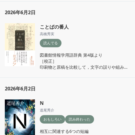
人がいたのだなぁと

『常識』という型に嵌られて

なんか感動
2026年6月2日
できあがった「真実」たちが

どんどん独り歩きして

ことばの番人
更紗と文（あや）の｢真実」は

押し潰されていく

高橋秀実
読んでる
自分も同じような仕打ちを

無意識に 誰かに対して

図書館情報学用語辞典 第4版より

してしまったことがあるのではないか

［校正］

そんな怖さを感じた

印刷物と原稿を比較して，文字の誤りや組み方
の不備，色具合などを点検し，著作者の意図し
オーディブルの朗読は

た通りにできているかどうかをチェックする作
声優・ナレーターの

業〜

土師亜文（はしあふみ）さん

2026年6月2日
校正にまつわる歴史背景や

ナレーションも台詞もハマっていて

N
面白エピソード満載の本

映画を観ているように聴けた
道尾秀介
奈良時代

おもしろい
読み終わった
約5000巻にも及ぶ経典の複製には

写経をする｢経師（きょうじ）」と

相互に関連する6つの短編

誤字脱字をチェックする｢校生」がおり
