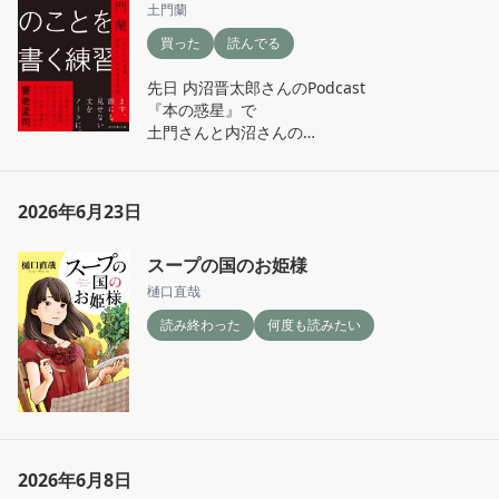
土門蘭
買った
読んでる
先日 内沼晋太郎さんのPodcast 

『本の惑星』で

土門さんと内沼さんの

｢ほんとうのこと」対談を聴いて

「この本は 手元に」

2026年6月23日
という気持ちが ふつふつとしていて

スープの国のお姫様
ようやく本屋に行けたので買いました

樋口直哉
買ってよかった と思いました
読み終わった
何度も読みたい
2026年6月8日