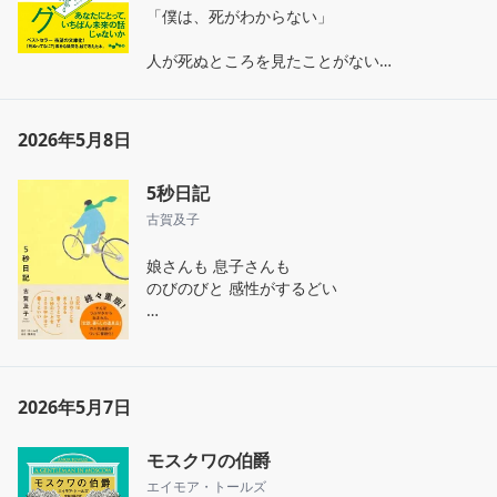
「僕は、死がわからない」

人が死ぬところを見たことがない

見たことがあるのは死後の祖父母だけ

という著者が

『死』ってなんだろう？

2026年5月8日
という素朴な疑問を出発点に

世界各地での死の捉え方や

5秒日記
様々なデータを客観的に整理した本

古賀及子
ユーモアあふれるイラストがメインで

漫画のような感覚で読める

娘さんも 息子さんも

のびのびと 感性がするどい

人間 いつか死ぬ確率は100%

その日常をパチリと切り取って

でも

日記に保存してしまう 古賀さんもすごい

いつ死ぬのか

佐伯紺さんの おやすみ短歌

2026年5月7日
どこで死ぬのか

「すごい歌があった」

なぜ死ぬのか

と教えてくれた息子くんに感謝
モスクワの伯爵
どのように死ぬのか

エイモア・トールズ