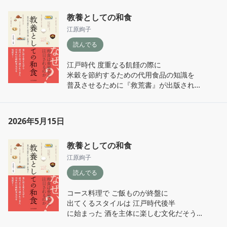
著者が ロマの生活に飛び込み体感した

ローラーで活字の頭に均一に塗り

教養としての和食
日々が綴られている本書

圧をかけて紙に押し付けた瞬間

活字が意味を持った言葉として

江原絢子
流浪の民という歴史背景から

紙上に刻まれる

読んでる
厳しい現実に直面する場面が

至るところに出てくるが

こうして書き出してみると

江戸時代 度重なる飢饉の際に

信じられないくらい地道で

米穀を節約するための代用食品の知識を

著者が「『アカデコミック』な世界」と

大変な作業だけれど

普及させるために『救荒書』が出版され

称するとおり 登場する人々は漫画の

葛やわらびなど山野に自生する植物の

キャラクターのようで するする読める

瞬時に膨大な文章が生み出せてしまう

食べ方が広まっていったそう

（著者の文筆力がすごい！）

現代だからこそ 

2026年5月15日
一文字一文字を丁寧に

あくの強い山菜類

読み終わって一番感じたのは

確かな手触りをもって「伝える」

「最初に食べた人 余程のもの好きだよなぁ」

ロマの力強い「生き様（いきざま）」

教養としての和食
と これまで思っていたけれど

それにより生まれる「何か大切なもの」が

必要に迫られて 工夫を重ねたんでしょうね

江原絢子
生きる力を教わった気がする
染み込むように心に入ってくる

歴史を知ると感慨深い

短編連作小説です

読んでる
ちなみに蟹はどうなんだろう…
表紙 扉絵 目次の字体まで

コース料理で ご飯ものが終盤に

装丁がすごく好き
出てくるスタイルは 江戸時代後半

に始まった 酒を主体に楽しむ文化だそう
