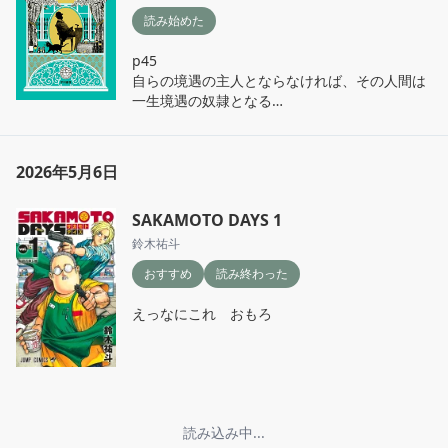
それは死の瞬間（あるいは間際）

読み始めた
までわからない

p45

だからこそ人生 自分なりに

自らの境遇の主人とならなければ、その人間は
一生境遇の奴隷となる

「毎日、ちょっとずつ折りたたんでおく」（p1
48）

原著はどんな英文なのか気になる
は意識していきたい
2026年5月6日
SAKAMOTO DAYS 1
鈴木祐斗
おすすめ
読み終わった
えっなにこれ　おもろ
読み込み中...