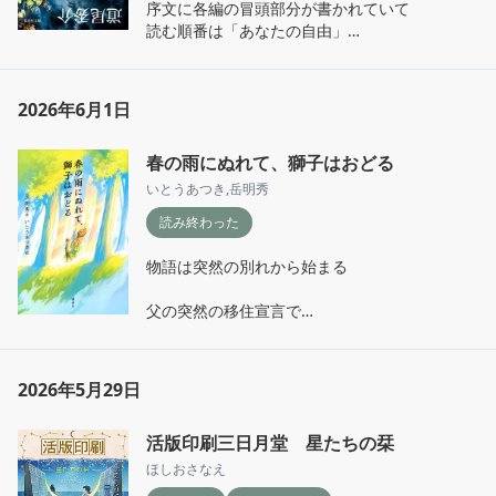
序文に各編の冒頭部分が書かれていて

読む順番は「あなたの自由」

一字落とすと1文

一行抜くと20文

結末が変わる訳ではないけれど

誤字が五字ごとに1文

読む順番次第で

という罰金は 経師の給料から差し引かれ

2026年6月1日
あらかじめ知っている情報と

校生の収入になっていたという

読んで初めて知る情報が入れ替わり

春の雨にぬれて、獅子はおどる
自分だけの読書体験ができる

お互い必死にならざるを得ない

いとうあつき
,
岳明秀
このシステム考えた人 天才だな
更に 続けて読んでしまわないように

読み終わった
編が変わる度 文章が上下逆さになっている

物語は突然の別れから始まる

この仕組みにより一編を読み終えると

強制的に意識が分断されるため

父の突然の移住宣言で

序文に戻って｢次はどれを読もうか…」

大好きなサッカーチームを辞め

と思案するのが楽しい

転校することになったナオコ

天地をクルクル反転させながら読むのも

2026年5月29日
しかも移住先はサッカーチーム

新鮮でおもしろい

もない雪国だった…

（いわずもなが”N”は反転させても”N”である）

活版印刷三日月堂 星たちの栞
そんなの腐ってしまって終了。

ほしおさなえ
ちなみに私が読んだ順番は

となってもおかしくない展開だが
