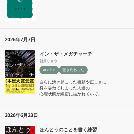
2026年7月7日
イン・ザ・メガチャーチ
朝井リョウ
audible
聴き終わった
自らに沸き起こった衝動や正しさに

身を委ねてしまった人達の

心理状態が緻密に描かれていて

怖さと気持ち悪さと少しの憧れを

感じながら聴き終えました
2026年6月23日
ほんとうのことを書く練習