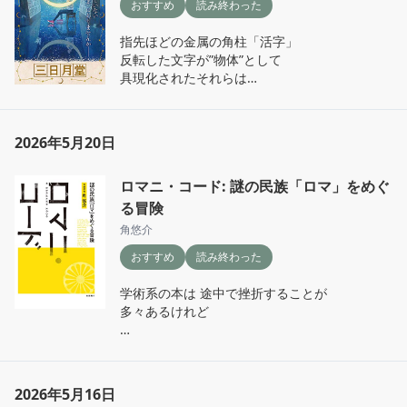
おすすめ
読み終わった
ナオコは慣れない環境で新しいことに

1 落ちない魔球と鳥

自ら挑戦していく

2 飛べない雄鉢の嘘

指先ほどの金属の角柱「活字」

3 名のない毒液と花

反転した文字が”物体”として

「男は〜」「女は〜」という習わしに

4 笑わない少女の死

具現化されたそれらは

囚われず 自分のやりたいことを

5 消えない硝子の星

圧倒的な物量で印刷所の

素直に「やりたい」と言い切るナオコ

6 眠らない刑事と犬

壁を埋め尽くしている

途中どうにもできない壁に阻まれても

2026年5月20日
でした
そこから活字を一本一本拾いあげ

前をむき続けるナオコ

手元の文選箱に溜めていく

ロマニ・コード: 謎の民族「ロマ」をめぐ
読んでいて 清々しい気持ちになれる小説

次は組版

る冒険
上下左右を確かめながら

タイトルの場面の描写

角悠介
一本ずつ活字を並べ

静謐さの中に躍動感があり

おすすめ
読み終わった
文字間や行間には

とても良かった
空白の地金を挟み込んでいく

学術系の本は 途中で挫折することが

多々あるけれど

隙間なく詰め込まれた

活字たちの重みでずしりとした版を

この本は どんどん続きが

しっかりと固定する

読みたくなって 気がつけば完読

さいごに印刷

2026年5月16日
ロマ民族（ジプシー）の言語を研究する

インキを練って
