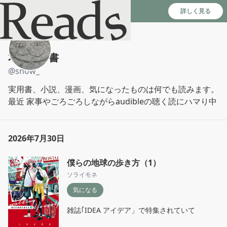
Reads - 読書のSNS＆記録アプリ
詳しく見る
本好き司書
@
snow_
実用書、小説、漫画、気になったものは何でも読みます。
最近 家事やごろごろしながらaudibleの聴く読にハマり中
2026年7月30日
僕らの地球の歩き方（1）
ソライモネ
気になる
雑誌｢IDEA アイデア」で特集されていて