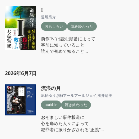
I
道尾秀介
おもしろい
読み終わった
前作”N”は読む順番によって

事前に知っていること

読んで初めて知ること

が変わり印象が変わる程度

でも本作は読む順番で

2026年6月7日
本当に展開が変わった！

流浪の月
初め時系列がこんがらがって

整理した結果 私が読んだ順は

凪良ゆう
,
(株)アールアールジェイ
,
浅井晴美
見事にバッドエンドでした…

audible
聴き終わった
ペトリコールとゲオスミン

おぞましい事件報道に

言葉自体はじめて知った

心を痛めた人々によって

あの独特の匂いを感じるのは

犯罪者に振りかざされる“正義”

世界共通なのだなぁと

被害者に押しつけられる”親切”

そしてそれに名前つけちゃった
