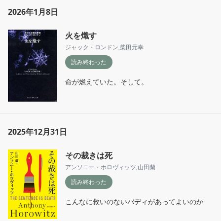
2026年1月8日
火を熾す
ジャック・ロンドン
,
柴田元幸
読み終わった
命が燃えていた。そして。
2025年12月31日
その裁きは死
アンソニー・ホロヴィッツ
,
山田蘭
読み終わった
こんなに救いのないバディがあってよいのか