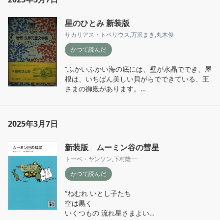
星のひとみ 新装版
サカリアス・トペリウス
,
万沢まき
,
丸木俊
かつて読んだ
“ふかいふかい海の底には、壁が水晶ででき、屋
根は、いちばん美しい貝がらでできている、王
さまの御殿があります。

中略

そして、いちばんすえっ子の、いちばんかわい
いさざなみ － あの青い目をした、銀のまき毛
2025年3月7日
のウンダ・マリーナも、住んでいるのです。ウ
ンダ・マリーナは、岸べの砂の上であそびなが
新装版 ムーミン谷の彗星
ら、銀のくつのつまさきで、美しい波のすじを
かきます。”
トーベ・ヤンソン
,
下村隆一
かつて読んだ
“ねむれ いとし子たち

空は黒く

いくつもの 流れ星さまよい
