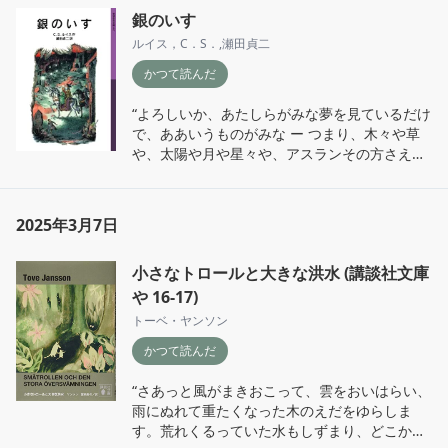
銀のいす
ルイス，C．S．
,
瀬田貞二
かつて読んだ
“よろしいか、あたしらがみな夢を見ているだけ
で、ああいうものがみな ー つまり、木々や草
や、太陽や月や星々や、アスランその方さえ、
頭のなかにつくりだされたものにすぎないと、
いたしましょう。

たしかにそうかもしれませんよ。だとしても、
2025年3月7日
その場合ただあたしにいえることは、心につく
りだしたものこそ、じっさいにあるものより
小さなトロールと大きな洪水 (講談社文庫
も、はるかに大切なものに思えるということで
さ。あなたの王国のこんなまっくらな穴が、こ
や 16-17)
の世でただ一つじっさいにある世界だ、という
トーベ・ヤンソン
ことになれば、やれやれ、あたしにはそれでは
かつて読んだ
まったくなさけない世界だと、やりきれなくて
なりませんのさ。”
“さあっと風がまきおこって、雲をおいはらい、
雨にぬれて重たくなった木のえだをゆらしま
す。荒れくるっていた水もしずまり、どこかで