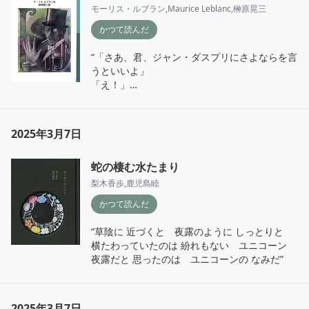
紳士は耐風マッチの箱をあけて、すった。すぐ
モーリス・ルブラン
,
Maurice Leblanc
,
榊原晃三
にほのおがもえ上がった。その火のおかげで、
かつて読んだ
ホームズには相手がアルセーヌ・ルパンだとい
うことがわかった。” 
“「さあ、君、ジャン・ダスプリにさよならを言
うといいよ」

「え！」

「そう、ジャン・ダスプリは旅にでる。そうだ
彼をモロッコへいかせよう。あそこにいけば、
きっと彼にふさわしい目的が見つかるだろう。
2025年3月7日
彼もきっといきたがっているだろうよ」” 
蛇の棲む水たまり
梨木香歩
,
鹿児島睦
かつて読んだ
“草陰に 近づくと　夜露のように しっとりと

横たわっていたのは 紛れもない　ユニコーン

夜露だと 思ったのは　ユニコーンの なみだ” 
2025年3月7日