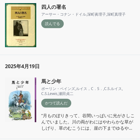
四人の署名
アーサー・コナン・ドイル
,
深町眞理子
,
深町真理子
読んでる
2025年4月19日
馬と少年
ポーリン・ベインズ
,
ルイス，C．S．
,
C.S.ルイス
,
C.S.Lewis
,
瀬田貞二
かつて読んだ
“月ものぼりきって、谷間いっぱいに光がさしこ
んでいました。川の両がわにはやわらかな草が
しげり、草のむこうには、崖の下までゆるやか
な斜面をなして、林やしげみがつづいていま