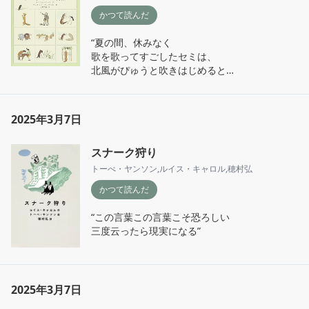
かつて読んだ
“夏の間、休みなく

歌を歌ってすごしたセミは、

北風がぴゅうと吹きはじめると

ようやくすっからかんだと気がついた。”
2025年3月7日
スナーク狩り
トーべ・ヤンソン
,
ルイス・キャロル
,
穂村弘
かつて読んだ
“この言葉この言葉こそ恐ろしい

三度云ったら現実になる”
2025年3月7日