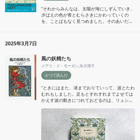
“それからみんなは、太陽が海にしずんでいき、
夕ばえの色が青とむらさきにかわっていくの
を、ことばもなく見つめました。そのあいだに
も冒険号は、しずかにゆれながら、家のほうへ
進んでいくのでした。”
2025年3月7日
風の妖精たち
メアリ・ド・モーガン
,
矢川澄子
かつて読んだ
“ときにはまた、渚までおりていって、波とたわ
むれもしました。足もとすれすれまでよせては
かえす波の動きにつれておどるのは、リュシラ
の何よりすきなことで、見守る人びとの目に
は、さながらむすめと波とがひとつにとけあっ
たように見えるのでした。”

「風の妖精たち」より

※岩波少年文庫の創刊40周年を記念して1990年