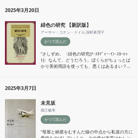
す。その木だちのかげの下生えには、すばらし
い花の群落があるのでしょうか、林のあいま一
2025年3月20日
帯に、なんともいえないよいかおりがほのかに
立ちこめています。そして、秋の暗い奥まった
緋色の研究 【新訳版】
かげから、シャスタが一度もきいたことのない
声音がきこえてきましたーナイチンゲールでし
アーサー・コナン・ドイル
,
深町眞理子
た。”
かつて読んだ
“さしずめ、〈緋色の研究(ｱ･ｽﾀﾃﾞｨｰ･ｲﾝ･ｽｶｰﾚｯ
ﾄ)〉なんて、どうだろう。ぼくらがちょっとば
かり美術用語を使っても、悪くはあるまい？人
生という無色の綛糸のなかに、殺人という緋色
の糸が一筋まじっている。そしてぼくらの務め
というのは、その綛糸を解きほぐし、分離し
2025年3月7日
て、すべてを白日のもとにさらけだすことにあ
るのさ。”
未見坂
堀江敏幸
かつて読んだ
“母屋と納屋をむすんだ線の中点から私道の方に
垂線をのばしていくと、その道が赤茶けたレン