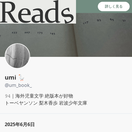
Reads - 読書のSNS＆記録アプリ
詳しく見る
umi 🪿
@
um_book_
𝟿𝟺｜海外児童文学 絶版本が好物

トーベヤンソン 梨木香歩 岩波少年文庫
2025年6月6日