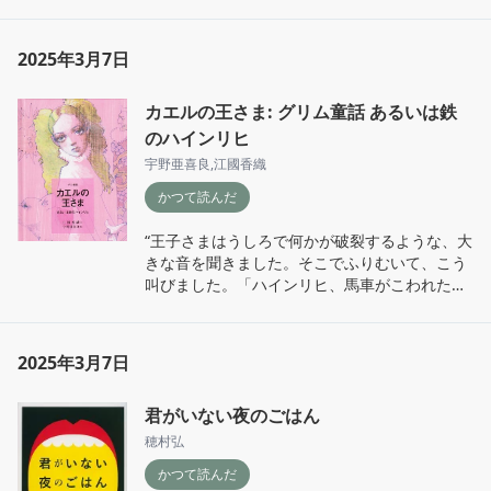
鳥が一羽さえずっています。”
2025年3月7日
カエルの王さま: グリム童話 あるいは鉄
のハインリヒ
宇野亜喜良
,
江國香織
かつて読んだ
“王子さまはうしろで何かが破裂するような、大
きな音を聞きました。そこでふりむいて、こう
叫びました。「ハインリヒ、馬車がこわれたよ
うだぞ」「いいえ、御主人さま。馬車ではござ
いません。私の心臓のわっかです。あなたがカ
エルとして泉にとらわれの身でいらしたあい
2025年3月7日
だ、悲嘆のあまり心臓が破裂してしまわないよ
うに、私はわっかをはめておいたのです」”
君がいない夜のごはん
穂村弘
かつて読んだ