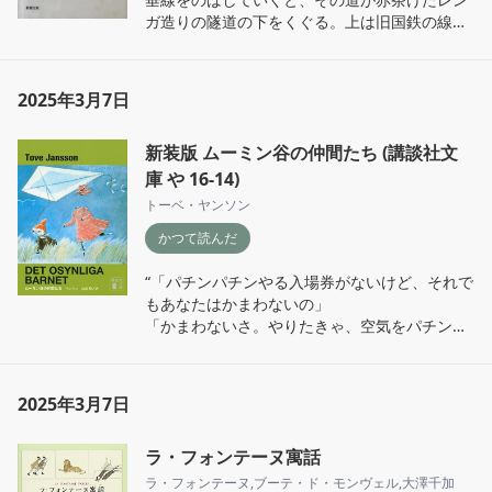
ガ造りの隧道の下をくぐる。上は旧国鉄の線路
になっていて、列車が通るたびにその二本の鉄
の平行線を踏まれてがたごと鳴り響き、アーチ
型の天井からいっぱいに音が降ってきて乱反射
2025年3月7日
したようになるのだが、静かなときはまたかく
べつに静かで、空に音が吸われていくような印
新装版 ムーミン谷の仲間たち (講談社文
象を受ける。”

「トンネルのおじさん」より
庫 や 16-14)
トーベ・ヤンソン
かつて読んだ
“「パチンパチンやる入場券がないけど、それで
もあなたはかまわないの」

「かまわないさ。やりたきゃ、空気をパチンパ
チンやるよ」

それからメリーゴーラウンドの中にはいってい
って、「魔法の家」からとってきたお月さまに
2025年3月7日
火をいれました。それからフィリフヨンカさん
のハンモックにねそべったまま、天井にあいて
ラ・フォンテーヌ寓話
いるあなから、星を見ていました。”

「しずかなのがすきなヘムレンさん」より
ラ・フォンテーヌ
,
ブーテ・ド・モンヴェル
,
大澤千加