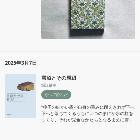
に出版されたウィリアムモリスの絵柄の特装版
を入手して読んだ
2025年3月7日
雪沼とその周辺
堀江敏幸
かつて読んだ
“粒子の細かい霧が自身の重みに耐えきれず下へ
下へと落ちてくるうちにいつのまにか水の柱を
つくり、それが完全なかたちとなるまえに雪ま
じりの土を打ってはじける春先の雨は、土地の
者ならだれでも聞き分けることができるものだ
が、その日の音はいつにもまして静かだった。”
