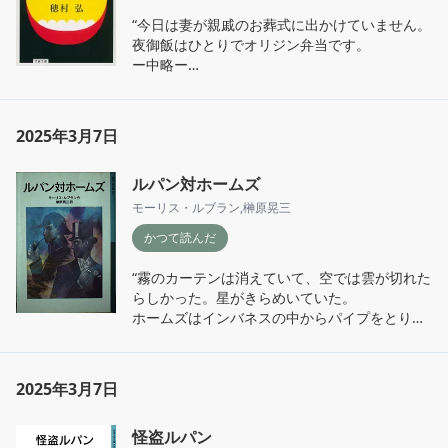
“今日は妻が親戚のお葬式に出かけていません。
夜御飯はひとりでオリジン弁当です。

ー中略ー

オリジン弁当には、量り売りのお惣菜コーナー
があるのです。「肉じゃが」のにんじんばかり
を選んでとっていたら、プラスチックの透明容
2025年3月7日
器がオレンジ色になりました。「肉」も「じゃ
が」もない「肉じゃが」です。でも、これだけ
ルパン対ホームズ
にんじんを食べればカロテンは安心。僕もけっ
こう料理上手だなと思いながら、オレンジ色の
モーリス・ルブラン
,
榊原晃三
「肉じゃが」をレジにもっていくと、店員さん
かつて読んだ
の瞳孔が少し開きました。”

「妻がいない夜の御飯」より
“霧のカーテンは消えていて、空では雲が切れた
らしかった。星がきらめいていた。

ホームズはインバネスの中からパイプをとり出
して、たばこをつめて、マッチをすったが、つ
づけて四本すっても、火がつかなかった。それ
にマッチがなくなってしまったので、彼は立ち
2025年3月7日
上がって、数歩はなれたところに腰かけている
ひとりの紳士に声をかけた。

怪盗ルパン
ー中略ー
