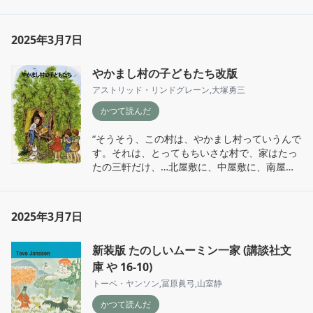
そのゆくえを知らず

ねむりて ゆめを見

さめては ゆめをわすれよ

2025年3月7日
夜は近く 大空は寒い

百もの子ひつじ

やかまし村の子どもたち改版
大空の牧場をさまよう”
アストリッド・リンドグレーン
,
大塚勇三
かつて読んだ
“そうそう、この村は、やかまし村っていうんで
す。それは、とってもちいさな村で、家はたっ
たの三軒だけ、…北屋敷に、中屋敷に、南屋敷
だけです。そして、子どもは六人だけ、…ラッ
セに、ボッセに、わたしに、オッレに、ブリッ
タに、アンナ。これだけです。”
2025年3月7日
新装版 たのしいムーミン一家 (講談社文
庫 や 16-10)
トーベ・ヤンソン
,
冨原眞弓
,
山室静
かつて読んだ