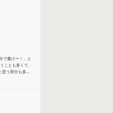
分で書けー！」と
いうことも多くて、
と思う部分も多か
お詫びする丁寧な謝
れた文章をコピペ
寧な謝罪メール」
た。