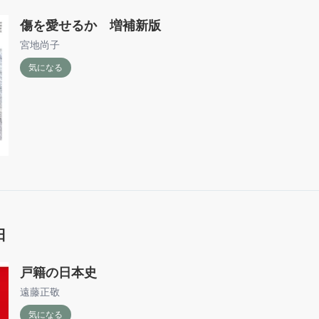
傷を愛せるか 増補新版
宮地尚子
気になる
日
戸籍の日本史
遠藤正敬
気になる