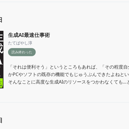
日
生成AI最速仕事術
たてばやし淳
読み終わった
「それは便利そう」というところもあれば、「その程度自
かPCやソフトの既存の機能でもじゅうぶんできたよねと
そんなことに高度な生成AIのリソースをつかわなくても…
った。

それがいいとか悪いとかではなくて、誰もが「○○の件を
罪メールを書いて」と言って0.3秒くらいでぺッと生成さ
して送るということをするようになってもビジネス上「丁
はやっぱり必要なのかなぁ？ などと考えましたです。

日
「もうその箇条書きを送り合えよ」って100回くらい思っ