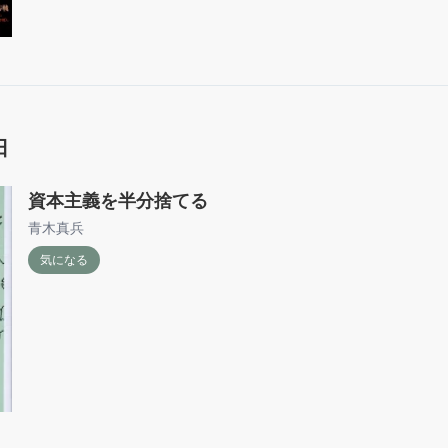
日
資本主義を半分捨てる
青木真兵
気になる