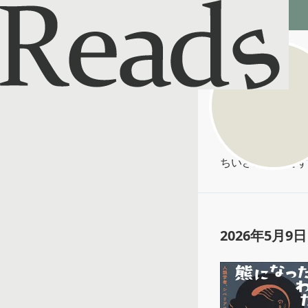
Reads - 読書のSNS＆記録アプリ
小ぐま
@
wild_kuma
ちいさめの熊です
2026年5月9日