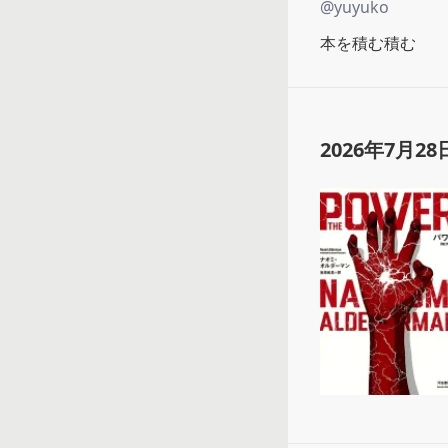
@
yuyuko
本を積む積む
2026年7月28