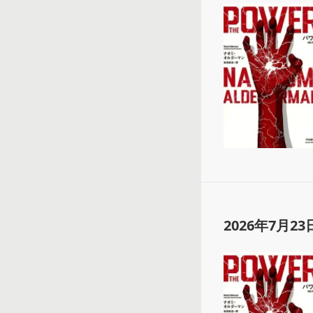
2026年7月23