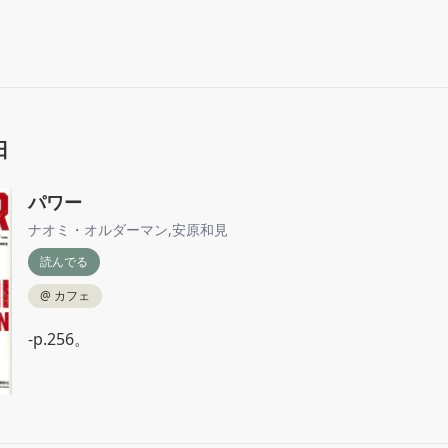
日
パワー
ナオミ・オルダーマン
,
安原和見
読んでる
@
カフェ
-p.256。