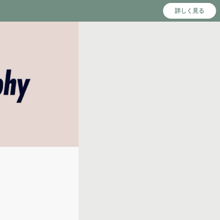
詳しく見る