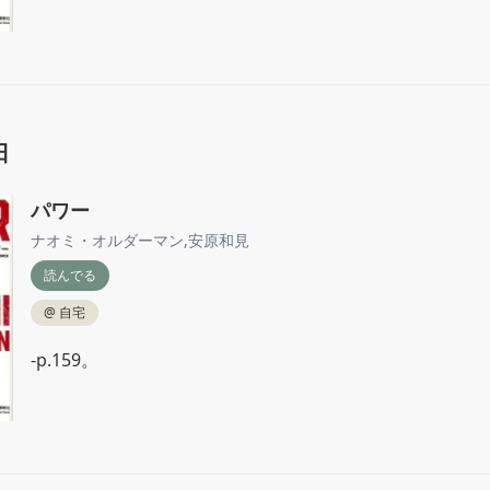
日
パワー
ナオミ・オルダーマン
,
安原和見
読んでる
@
自宅
-p.159。