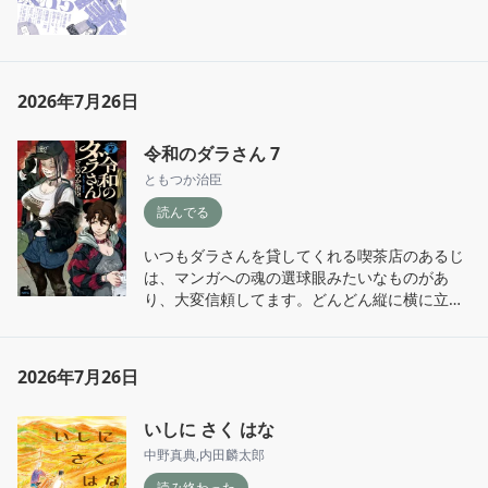
2026年7月26日
令和のダラさん 7
ともつか治臣
読んでる
いつもダラさんを貸してくれる喫茶店のあるじ
は、マンガへの魂の選球眼みたいなものがあ
り、大変信頼してます。どんどん縦に横に立体
的になる架空の町、応神町。ゆっくり7巻まで
きた。
2026年7月26日
いしに さく はな
中野真典
,
内田麟太郎
読み終わった