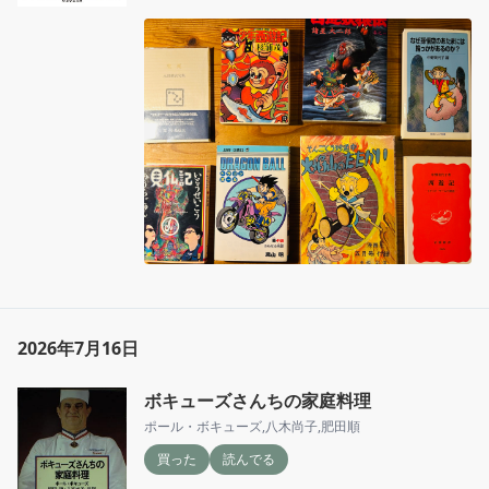
2026年7月16日
ボキューズさんちの家庭料理
ポール・ボキューズ
,
八木尚子
,
肥田順
買った
読んでる