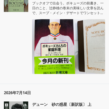
ブックオフで出会う。ボキューズの前書き、一
日のこと、辻静雄の巻末の美味しい文章を読ん
で、スープ・メイン・デザートでワンセットの
13のメニューのレシピと写真を眺めた。最後は
ポトフ。文庫の帯のコピーはきっと糸井さん、
昭和63年、中の折り込みチラシは同年4月公開
の「火垂るの墓」の割引券。想像力と数百円。
おいしさ詰まった文庫。
2026年7月14日
デューン 砂の惑星〔新訳版〕 上