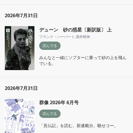
2026年7月31日
デューン 砂の惑星〔新訳版〕 上
フランク・ハーバート
,
酒井昭伸
読んでる
みんなと一緒にソプターに乗って砂の上を飛ん
でいる。
2026年7月31日
群像 2026年 6月号
読んでる
「見仏記」を読む。新連載分。馳せコー。