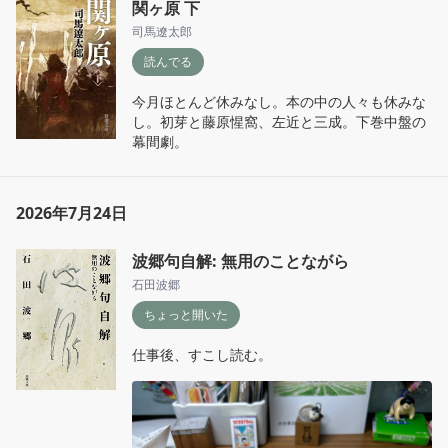
関ヶ原 下
司馬遼太郎
読んでる
今月ほとんど休みなし。本の中の人々も休みな
し。初芽と藤原惺窩、左近と三成。下巻中盤の
幕間劇。
2026年7月24日
波郷句自解: 無用のことながら
石田波郷
ちょっと開いた
仕事後、すこし読む。