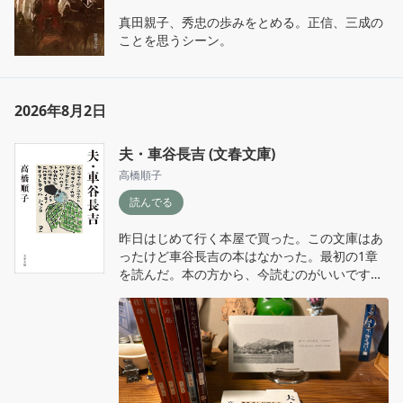
真田親子、秀忠の歩みをとめる。正信、三成の
ことを思うシーン。
2026年8月2日
夫・車谷長吉 (文春文庫)
高橋順子
読んでる
昨日はじめて行く本屋で買った。この文庫はあ
ったけど車谷長吉の本はなかった。最初の1章
を読んだ。本の方から、今読むのがいいです
よ、ってやってくる不思議。詩と小説の間。ふ
たりの句会。ゆっくり読んでいこう。