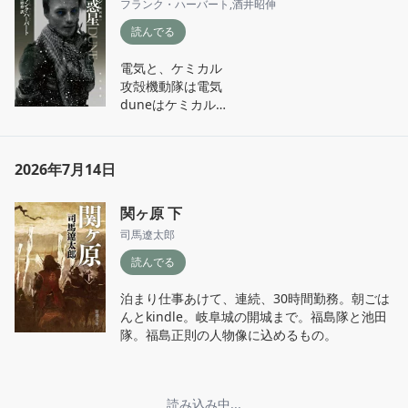
フランク・ハーバート
,
酒井昭伸
読んでる
電気と、ケミカル

攻殻機動隊は電気

duneはケミカル

文字、ニューロン、両面性。

ケミカル、免疫と遺伝的。
2026年7月14日
関ヶ原 下
司馬遼太郎
読んでる
泊まり仕事あけて、連続、30時間勤務。朝ごは
んとkindle。岐阜城の開城まで。福島隊と池田
隊。福島正則の人物像に込めるもの。
読み込み中...