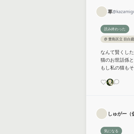
草
@
kazamig
読み終わった
@
豊島区立 目白
なんて賢くした
猫のお世話係と
もし私の猫もそ
しゅがー（
気になる