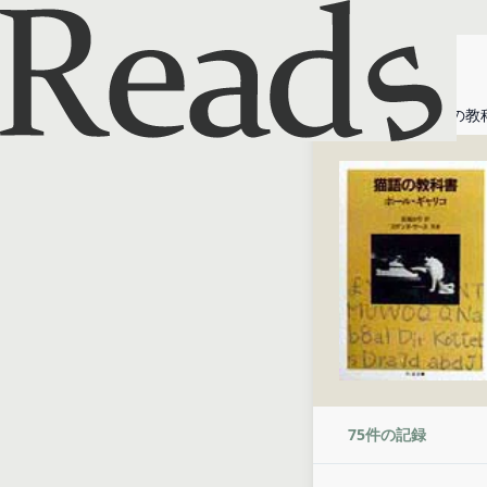
ホーム
猫語の教
75
件の記録