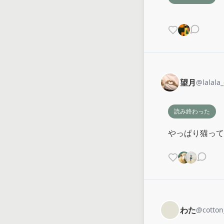
望月
@
lalala_
読み終わった
やっぱり猫って
わた
@
cotto