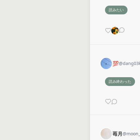
読みたい
💯
@
dang03
読み終わった
苺月
@
moon_