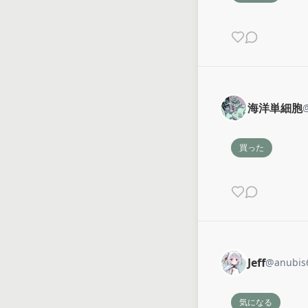
海洋単細胞
買った
Jeff
@
anubis
気になる