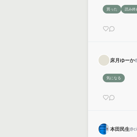
買った
読み終
床月ゆーか
気になる
本田民生
@
c