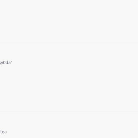
ky0da1
tea