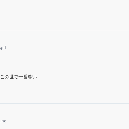
girl
この世で一番尊い
n_ne