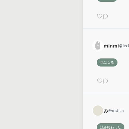
minmi
@
lec
気になる
み
@
indica
読み終わった