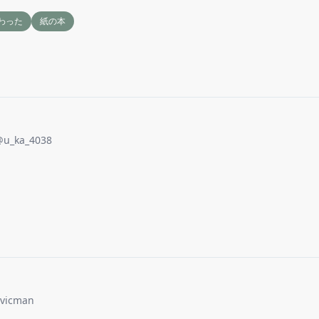
わった
紙の本
@
u_ka_4038
ivicman