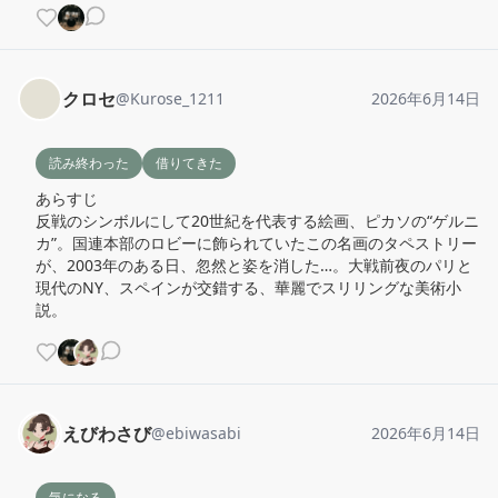
クロセ
@
Kurose_1211
2026年6月14日
読み終わった
借りてきた
あらすじ

反戦のシンボルにして20世紀を代表する絵画、ピカソの“ゲルニ
カ”。国連本部のロビーに飾られていたこの名画のタペストリー
が、2003年のある日、忽然と姿を消した…。大戦前夜のパリと
現代のNY、スペインが交錯する、華麗でスリリングな美術小
説。
えびわさび
@
ebiwasabi
2026年6月14日
気になる