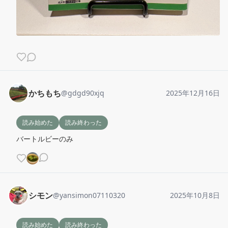
かちもち
@
gdgd90xjq
2025年12月16日
読み始めた
読み終わった
バートルビーのみ
シモン
@
yansimon07110320
2025年10月8日
読み始めた
読み終わった