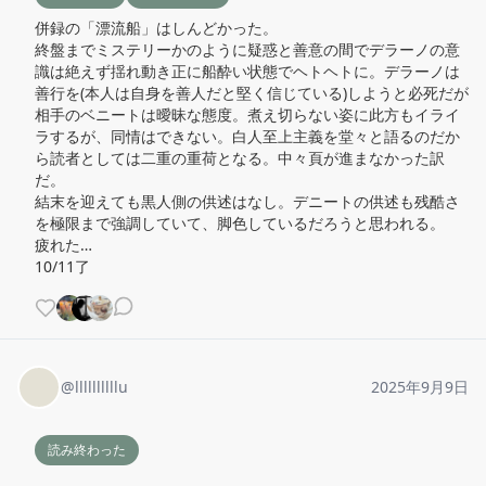
併録の「漂流船」はしんどかった。

終盤までミステリーかのように疑惑と善意の間でデラーノの意
識は絶えず揺れ動き正に船酔い状態でヘトヘトに。デラーノは
善行を(本人は自身を善人だと堅く信じている)しようと必死だが
相手のベニートは曖昧な態度。煮え切らない姿に此方もイライ
ラするが、同情はできない。白人至上主義を堂々と語るのだか
ら読者としては二重の重荷となる。中々頁が進まなかった訳
だ。

結末を迎えても黒人側の供述はなし。デニートの供述も残酷さ
を極限まで強調していて、脚色しているだろうと思われる。

疲れた…

10/11了
@
llllllllllu
2025年9月9日
読み終わった