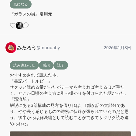
気になる
『ガラスの街』引用元
みたろう
@
muuuaby
2026年1月8日
読み終わった
感想
読了
おすすめされて読んだ本。

「書記バートルビー」

サクッと読める量だったがテーマを考えれば考えるほど重た
く、どこか日頃の考え方に引っ掛かりを付けられた話だった。

「漂流船」

解説にある3部構成の見方を借りれば、1部が話の大部分であ
り、やや長く感じるものの緻密に伏線が張られていたのだと思
う。後半からは解決編として読むことができてサクサク読み進
められた。