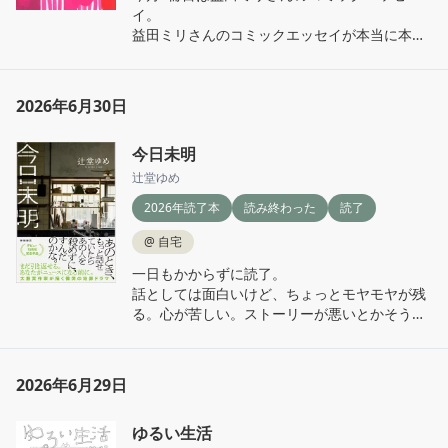
イ。

益田ミリさんのコミックエッセイが本当に本当
に好きすぎる。

早速3も図書館で予約した。早く順番来ないか
な〜〜〜📖  ̖́-

2026年6月30日
その日は大事な予定がある

今日未明
予定がない

という大事な予定

辻堂ゆめ
2026年読了本
読み終わった
読了
これは私は心に刻むよ。
@
自宅
一日もかからずに読了。

話としては面白いけど、ちょっとモヤモヤが残
る。心が苦しい。ストーリーが悪いとかそうい
う意味ではなく。

毎日溢れ出てくるニュースは、結末だけを知っ
ていて、そうなってしまうまでのストーリーは
2026年6月29日
私たちはほぼ知らないわけで。

そのストーリーをみんなが知る必要はないけれ
ゆるい生活
ど、そこには一人一人のストーリーがあるって