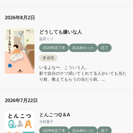
に、、、図書館本だから返却期限なので一度返
す。

機会があったらまた借りよう。
2026年8月2日
どうしても嫌いな人
益田ミリ
2026年読了本
読み終わった
読了
@
自宅
いるよな〜、こういう人。

影で自分のケツ拭いてくれてる人がいても当た
り前、教えてもらうの当たり前。

自分の思い通りにいかないからって小言を言う
人、冗談〜って言えばなんでも言って許される
と思ってる人。

2026年7月22日
そんな人に対して、自分が我慢ばかりする必要
ないよな。急にその職場辞めたって、残された
とんこつQ＆A
人が困ろうと自分には関係ない！自分が大事！
と思える勇気も必要だよな〜
今村夏子
2026年読了本
読み終わった
読了