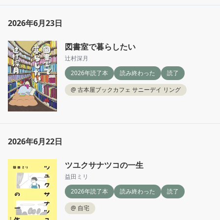
かったから、頭の中がすごい興奮が止まらな
い。

2026年6月23日
西の魔女が死んだが大好きで、こっちの本はど
図書室で暮らしたい
んなもんかなって思って読み始めたけど、全然
テイストが違うし、この本も好きになった。

辻村深月
2026年読了本
読み終わった
読了
今日もお気に入りのブックカフェで。
@
古本屋ブックカフェ サニーデイ リング
2026年6月22日
ツユクサナツコの一生
益田ミリ
2026年読了本
読み終わった
読了
@
自宅