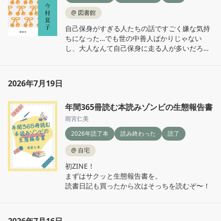
@
図書館
自己保身がすぎる人たちの話ですごく嫌な気持
ちになった…でも世の中善人ばかりじゃない
し、大人なんて自己保身に走る人が多いだろう
から、これで嫌な気持ちになってるのは、私が
ただ耐性がないのか。
2026年7月19日
年間365冊読む本読みゾンビの生態報告書
雨宮仁美
2026年読了本
読み終わった
読了
@
自宅
初ZINE！

まずはサクッと生態報告書を。

読書日記も買ったから次はそっちを読むぞ〜！