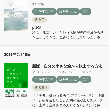
自分の人生を好きに過ごしてほしいと願うばか
畑野智美
り。
2026年読了本
読み終わった
読了
@
自宅
p.269

急に「死にたい」という感情が胸の奥底から湧
き上がってきて、全身に広がっていった。本気
で死にたかったわけではない。冷蔵庫が開けっ
放しだった時や車が不自然な衝撃を感知した時
に鳴る警告音のようなものだ。自分の中のどこ
2026年7月10日
かにエラーが発生しているが、それが何かはわ
からなかった。

新版 自分の小さな箱から脱出する方法
表紙の色がずっと頭に浮かんでくる、そんな話
アービンジャー・インスティチュート
,
冨永星
だった。

2026年読了本
読み終わった
読了
つい最近、会社の面談で私の気持ちを聞かせて
くださいと言われ話す時に、「私だけが思って
@
図書館
ることかもしれないですけど…」と言った私
メタ認知、嫌われる勇気(アドラー心理学)、MB
に、「あなたが思ってること、感じてることを
TI、と組み合わせると人間関係がよりスムーズ
聞きたいです。それが全てです。」と面談担当
に、上手く立ち回れるんじゃないかなって気が
者から言われた。
