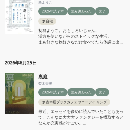
ことを再認識した。

群ようこ
2026年読了本
読み終わった
読了
あと、私はたぶん優しすぎる、他人の善意は全
て受け取らないと相手が可哀想って思いすぎる
@
自宅
ので、本当に読んでいて苦しかった。
初群ようこ。おもしろいじゃん。

漢方を使いながらのストイックな生活。

まあ好きな物好きなだけ食べてたら体調に出る
よな、反省。

この本を読んでチョコレートを食べる量を少し
我慢し始めた。

2026年6月25日
小さいことだけどチリツモだと信じて…
裏庭
梨木香歩
2026年読了本
読み終わった
読了
@
古本屋ブックカフェ サニーデイ リング
最近、エッセイを多めに読んでいたこともあっ
て、こんなに大大大ファンタジーを摂取すると
なんか充実感がすごい。

というか私ファンタジーもの全然読んだことな