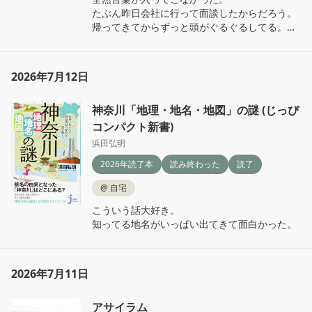
たぶん昨日会社に行って面談したからだろう。

帰ってきてからずっと頭がぐるぐるしてる。

家出をしたのは1回。その後家に戻るしかな
話したことは適切だったのか、とった行動は適
く、地獄だったな。この本を読んでわかったこ
切だったのか、ずっと考えてる。暇なのか🤔

とは、私が母を毒親だと認識することも、辛か
今まで私がこの会社でやってきたこと、頭にモ
ったと思うことも、全部私が感じたことは私に
2026年7月12日
ヤがかかったように何も思い出せない。

とって正しくて、離れる勇気を持っていいんだ
8月から復職予定だけど、私、全然大丈夫じゃ
ってこと。

神奈川「地理・地名・地図」の謎 (じっぴ
なさそう。

相変わらず縛ってこようとして時たま連絡して
くるけど、全部適当にあしらってる。じゃなき
コンパクト新書)
だからこそこの本を読もうと思ったのに全然頭
ゃ心が持たない。

浜田弘明
に入ってこないなんて！
私は今まで警察にお世話になったことも、学校
2026年読了本
読み終わった
読了
に親が呼び出されたこともない。もちろん殺人
も犯したことはない。

@
自宅
でも人間誰しも、心がプツンと切れた時、何を
するか分からない。私はたまたまあの時プツン
こういう話大好き。

と切れてビールを自分が被っただけで済んだけ
知ってる地名がいっぱい出てきて面白かった。
ど、ビールを母にかけていたかもしれないし、
もっと大事になってたかもしれない。

2026年7月11日
私はどんな理由があれ殺人はダメなことと綺麗
事を言うつもりはない。むしろこの本に関して
は同情しかない。刑期を終えて戻ってきたら、
アサイラム