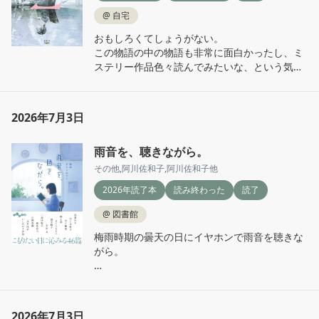
@
自宅
おもしろくてしょうがない。

この物語の中の物語も非常に面白かったし、ミ
ステリー作品色々読んでみたいな、という気持
ちになった。
2026年7月3日
雨音を、聴きながら。
その他
,
阿川佐和子
,
阿川佐和子他
2026年読了本
読み終わった
読了
@
図書館
梅雨時期の曇天の日にイヤホンで雨音を聴きな
がら。

三島由紀夫初めて読んだけど、一番良かった。

いつになく情景が目の前に浮かんできて、とて
もよい読書体験ができた。
2026年7月3日