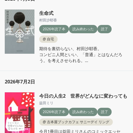
生命式
村田沙耶香
2026年読了本
読み終わった
読了
@
自宅
期待を裏切らない、村田沙耶香。

コンビニ人間といい、「普通」とはなんだろ
う。を考えさせられる。

生命式は特にすごかった。なにこれ、価値観変
わる人いるんじゃない？と思えるような話だっ
た。

2026年7月2日
少なからず私は片足出てる感じがある。

こういう切り口からまさか物語ができるなんて
今日の人生2 世界がどんなに変わっても
思ってもいなかった。。

生命式の「式」は数式の式だと勘違いしてい
益田ミリ
て、それもあってか衝撃が凄かった。

2026年読了本
読み終わった
読了
最後のペルソナの話もわかるな〜と。

@
古本屋ブックカフェ サニーデイ リング
最初と最後ですごく衝撃を食らう話だったのが
今月1冊目は益田ミリさんのコミックエッセ
印象的。