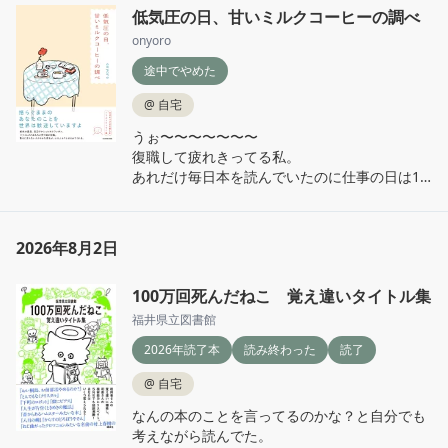
低気圧の日、甘いミルクコーヒーの調べ
onyoro
途中でやめた
@
自宅
うぉ〜〜〜〜〜〜〜

復職して疲れきってる私。

あれだけ毎日本を読んでいたのに仕事の日は1
行も読めない。苦しい、、、

本屋さんにも行かねば、、、本屋さんの空気を
吸いたい、、

2026年8月2日
そんな日々を送り始めたけど、この本はずっと
100万回死んだねこ 覚え違いタイトル集
読みたかったのに何も頭に入ってこない…な
ぜ…

福井県立図書館
でももしかしてもしかするかもだけど、エッセ
2026年読了本
読み終わった
読了
イはコミックエッセイ派なんだろうな…と。

自分の読書に対する傾向が見えてきてそれはそ
@
自宅
れでちょっと面白いな、と。

なんの本のことを言ってるのかな？と自分でも
考えながら読んでた。
あ〜でもこれちゃんと読めたら良かったの