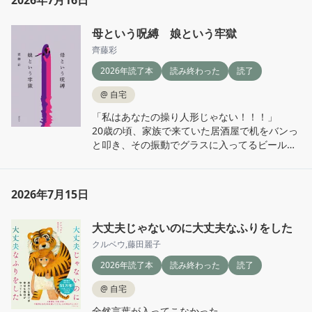
2026年7月16日
母という呪縛 娘という牢獄
齊藤彩
2026年読了本
読み終わった
読了
@
自宅
「私はあなたの操り人形じゃない！！！」

20歳の頃、家族で来ていた居酒屋で机をバンっ
と叩き、その振動でグラスに入ってるビールを
頭から被った。そのまま当時付き合ってた彼の
家まで電車で3時間。1週間の家出をした。私の
話。

2026年7月15日
暴力はなかったけど、言葉の暴力をずっと浴び
せられてた、社会人になるまで。

大丈夫じゃないのに大丈夫なふりをした
この本を読んでいる間、母娘のやり取りの描写
クルベウ
,
藤田麗子
があるけど、その母の言葉は全て私の実の母の
2026年読了本
読み終わった
読了
声で再生されていた。それくらいところどころ
似てる。

@
自宅
当時のことがフラッシュバックしてかなりつら
全然言葉が入ってこなかった。

かったな。
