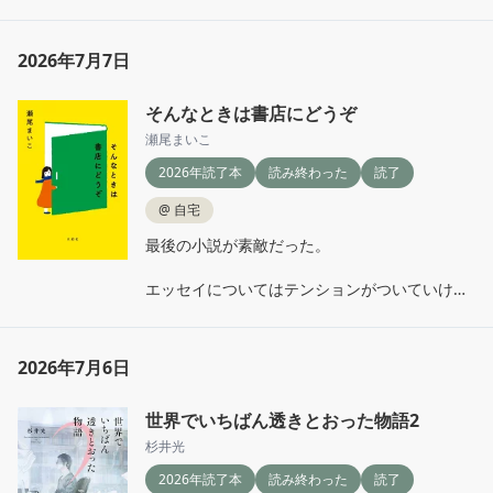
してる。
その言葉をより理解できるような話だった。

もっと自分の前向きな感情、後ろ向きな感情、
全てに耳を傾けて、受け入れてあげたいとそう
2026年7月7日
思った。
そんなときは書店にどうぞ
瀬尾まいこ
2026年読了本
読み終わった
読了
@
自宅
最後の小説が素敵だった。

エッセイについてはテンションがついていけな
かった…

()で面白いこと言ったるで〜！感がすごいとい
うか。

2026年7月6日
無理しなくていいよ…とちょっと冷めてしまう
まである。

世界でいちばん透きとおった物語2
ただ夜明けのすべては見よう見ようと思ってま
だ見てない映画で、この作者の話だったことを
杉井光
失念していた。

2026年読了本
読み終わった
読了
とりあえず、今週中に見るぞ。