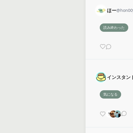
ほー
@
hon00
読み終わった
インスタン
気になる