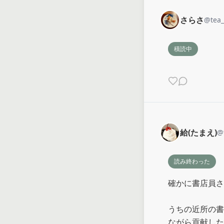
さらさ
@
tea
積読中
給(たまえ)
@
読み終わった
確かに書店員さ
うちの近所の書
ながら貢献した