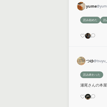
yume
@
yum
読み始めた
読
つゆ
@
tsuyu
読み終わった
瀬尾さんの本屋