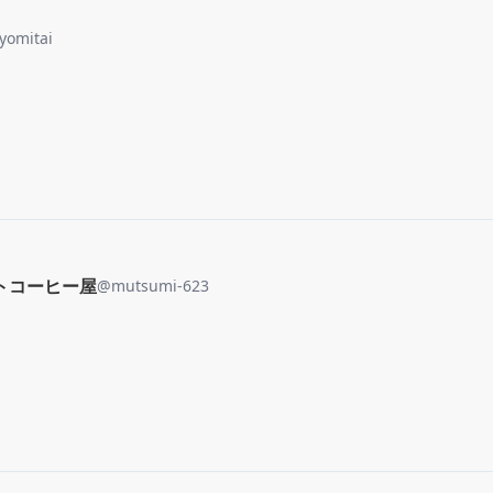
yomitai
トコーヒー屋
@
mutsumi-623