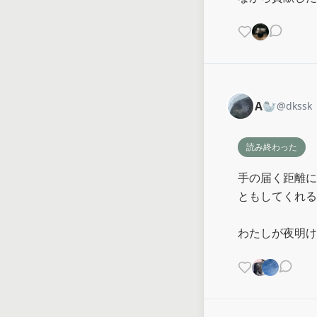
A🦭
@
dkssk
読み終わった
手の届く距離に
ともしてくれる
わたしが夜明