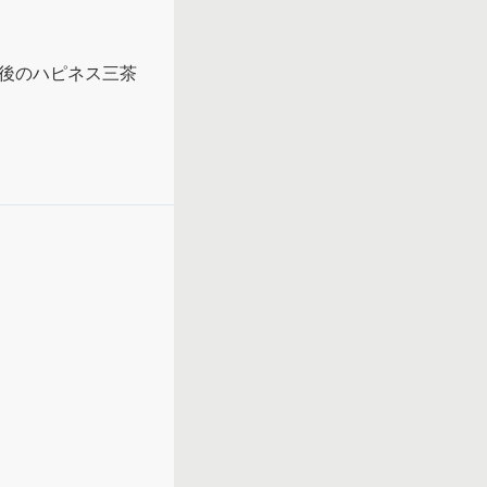
年後のハピネス三茶
。

。

て読むにはいい
さんという方との