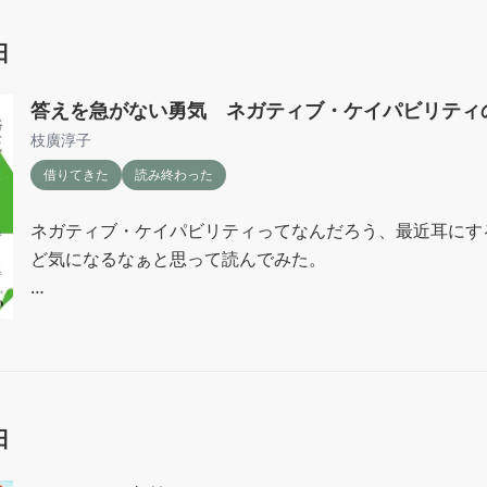
藁谷恭子さん。

日
暮らしのおへそ35にも出ていらっしゃった方か！

答えを急がない勇気 ネガティブ・ケイパビリティ
タサン志麻さんもこの数年でだいぶ変わったなぁ。

枝廣淳子
過去回を見てみると変化が面白い。
借りてきた
読み終わった
ネガティブ・ケイパビリティってなんだろう、最近耳にす
ど気になるなぁと思って読んでみた。

タイパ、コスパと早さや分かりやすさを求める時代だから
く、立ち止まる事が大切になってくる。

これは子育てをしている身にはものすごく身につまされる話
日
ついつい、早くして！って言ってしまうけど、子どもの時
う。
