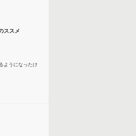
のススメ
るようになったけ
こそ、しないでお
だった。

間は大人とは違