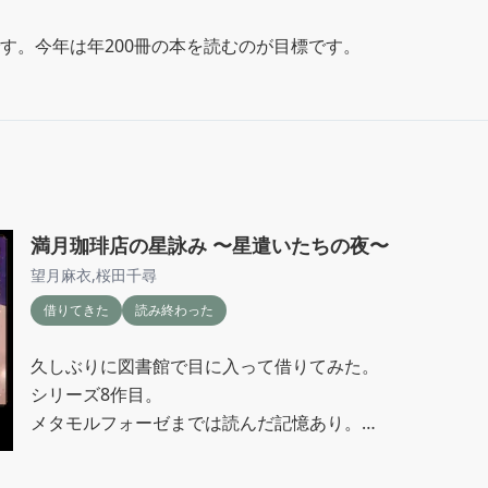
す。今年は年200冊の本を読むのが目標です。

満月珈琲店の星詠み 〜星遣いたちの夜〜
望月麻衣
,
桜田千尋
借りてきた
読み終わった
久しぶりに図書館で目に入って借りてみた。

シリーズ8作目。

メタモルフォーゼまでは読んだ記憶あり。

恋に恋して失恋したツアープランナーの和歌子。
