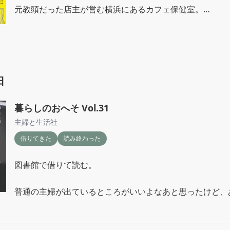
元教頭だった店主が営む横浜にあるカフェ保健室。

コーヒーはなく紅茶やココアなどがあり、カップを選ぶ事が
元教師ということなのか章もだれとでもなかよくしましょ
はいけませんなど小学校の時の教えになっていて、それに
れている。

日
刷り込み怖いわ。

暮らしのおへそ Vol.31
主婦と生活社
親になってから確かに私も似たようなことを子供に伝えてい
借りてきた
読み終わった
そこから大人になる過程で学ぶことを、話を聞いてこうい
図書館で借りて読む。

な？と優しい言葉で伝えてくれる店主はいいな。
普通の主婦が出ているところがいいよなあと思ったけど、
とある？
