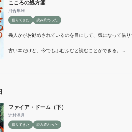
こころの処方箋
子育てというものも答えはすぐに出るものではない。

河合隼雄
借りてきた
読み終わった
先日読んだ河合隼雄さんのお話も所々出てきて、いいタイ
かったなと思った。

幾人かがお勧めされているのを目にして、気になって借りて
自分の中で早く早く！！って気持ちが出てきたときに、ネ
古い本だけど、今でもふむふむと読むことができる。

リティを呪文のように唱えて一旦立ち止まる勇気を持ちた
あとがきに、フム、フム、と納得しながら読んでいますよ
ここには常識がかいてあるのだ。

現在は常識があまり知られていない時代なのではないか。
本にして売る時代になったのであると書かれていた。

日
当たり前のことを書いていると言えばそうだけど、フラッ
ファイア・ドーム（下）
性のバランスが読みやすい。

辻村深月
借りてきた
読み終わった
子育て中の身には響く所もあり、何か悩むことがあった時