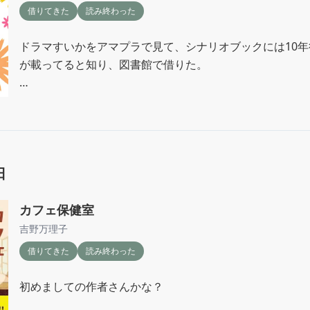
借りてきた
読み終わった
すべてがふわっとしていて、お嬢様なのかな？

流れに身を任せたらいい感じになるってこと？

ドラマすいかをアマプラで見て、シナリオブックには10
が載ってると知り、図書館で借りた。

一巻で完結かと思いきや、序章に過ぎず、匂わせだけがある
丁寧に描いているんだけど、長いなぁ。

変わらない空気感があって、これもドラマで見たかったなぁ
その点が主人公の勢いと乖離がある。

シナリオブックは小説と違って読みづらい。

次巻が出たら読んでみたい。
でも、ドラマのシーンを思い出しながら、セリフを味わっ
日
な。

すいかは木皿さんの脚本だと思っていたけど、山田あかね
カフェ保健室
交互の脚本だったんだな。

吉野万理子
だから大人しい時ととっぴな時があったのか。
借りてきた
読み終わった
初めましての作者さんかな？
