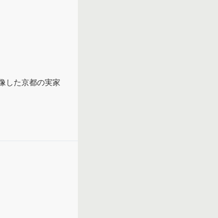
像した京都の実家
出しを受け、今後
読める。

かっているのに勢