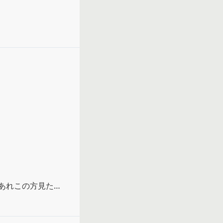
できる。

う、うそをついて
囚われた人が描か
るけど。

うことじゃないか
あれこの方見たこ