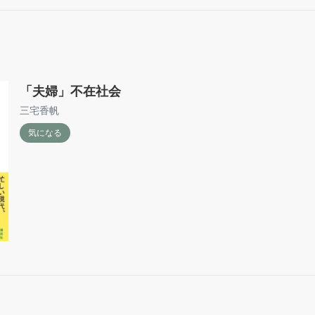
ホストに入れ込み逃げられ、心の底には姉にへの嫉妬を抱え
朋絵の姉・綾香と、その友達で和歌子の職場の先輩でもある
3章とも繋がりがあって、早々こういう世界観だったなと
む。

「夫婦」不在社会
最後の奈保の話はそう来たか！なんか風の時代っぽいなと思
三宅香帆
気になる
星詠みは難しくて分からないけど、こういう考え方もある
やすく物語で説明してくれるこのシリーズはやっぱ好きだ