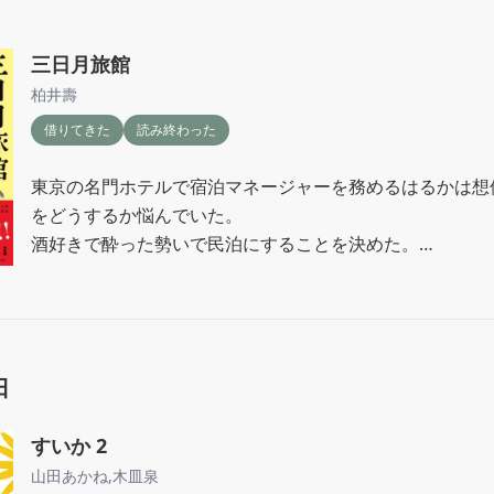
三日月旅館
柏井壽
借りてきた
読み終わった
東京の名門ホテルで宿泊マネージャーを務めるはるかは想
をどうするか悩んでいた。

酒好きで酔った勢いで民泊にすることを決めた。

リフォームもして、職場の上司に試泊してもらうと、ダメ
のことを考えるようになる。

一気に読んでしまった。

日
京都の今や良さを描いていて、はるかの勢いもよくさらっと
ただ、30くらいなのか？

詳しい年齢を書いていないけど、リフォームもローンもか
すいか 2
いしかないのがリアリティない。

山田あかね
,
木皿泉