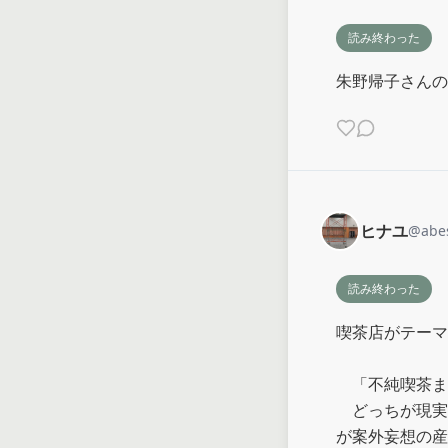
読み終わった
朱野帰子さんの
ヒナユ
@
abe
読み終わった
喫茶店がテーマ
　「不純喫茶ま
　どっちが現実
が案外妄想の産