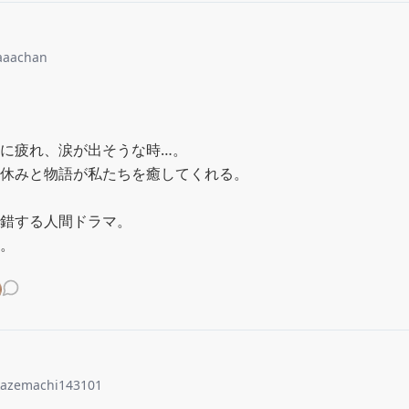
aaachan
に疲れ、涙が出そうな時…。

休みと物語が私たちを癒してくれる。

錯する人間ドラマ。

。
kazemachi143101