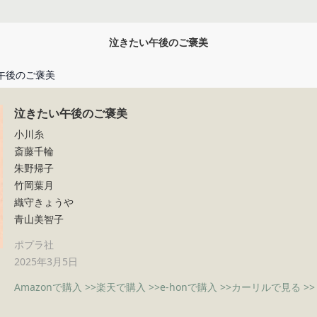
泣きたい午後のご褒美
午後のご褒美
泣きたい午後のご褒美
小川糸
斎藤千輪
朱野帰子
竹岡葉月
織守きょうや
青山美智子
ポプラ社
2025年3月5日
Amazonで購入 >>
楽天で購入 >>
e-honで購入 >>
カーリルで見る >>