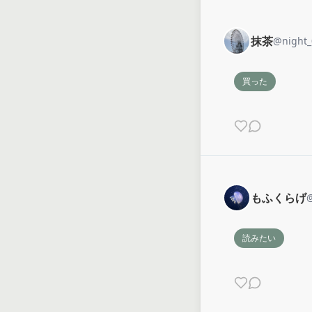
抹茶
@
night
買った
もふくらげ
読みたい