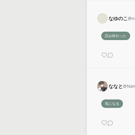
なゆのこ
@
n
読み終わった
ななと
@
Nan
気になる