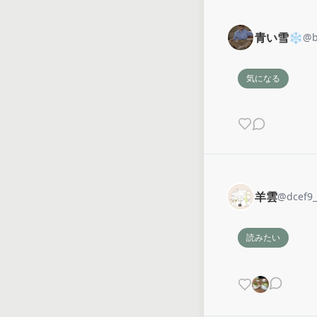
青い雪❄️
@
気になる
羊雲
@
dcef9_
読みたい