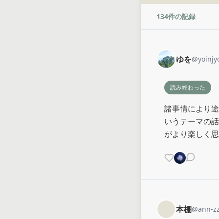
134
件の記録
ゆを
@
yoinjy
読み終わった
諸事情により途
いうテーマの話
がより楽しく思
本棚
@
ann-z