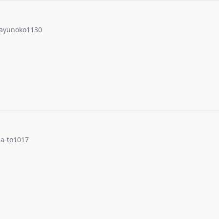
ayunoko1130
a-to1017