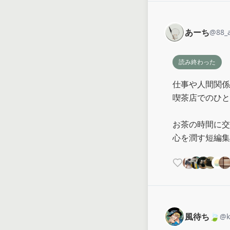
あーち
@
88_
読み終わった
仕事や人間関係
喫茶店でのひと
お茶の時間に交
心を潤す短編集
風待ち🍃
@