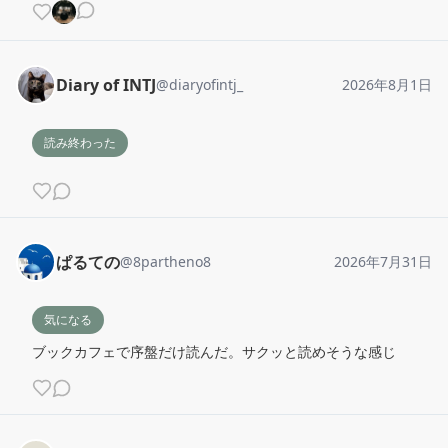
Diary of INTJ
@
diaryofintj_
2026年8月1日
読み終わった
ぱるての
@
8partheno8
2026年7月31日
気になる
ブックカフェで序盤だけ読んだ。サクッと読めそうな感じ