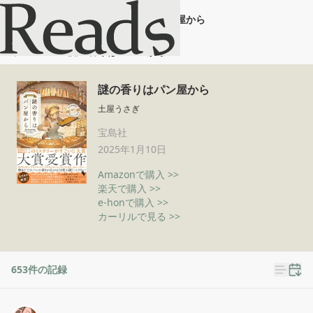
謎の香りはパン屋から
ホーム
謎の香りはパン屋から
謎の香りはパン屋から
土屋うさぎ
宝島社
2025年1月10日
Amazonで購入 >>
楽天で購入 >>
e-honで購入 >>
カーリルで見る >>
653
件の記録